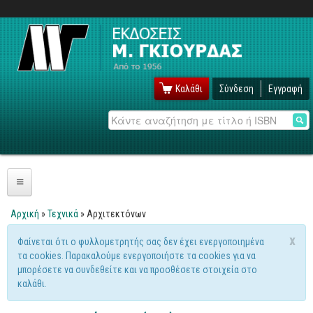
Καλάθι
Σύνδεση
Εγγραφή
Αναζήτηση
Πληροφορική
Αρχική
»
Τεχνικά
» Αρχιτεκτόνων
Είστε εδώ
Λειτουργικά
x
Φαίνεται ότι ο φυλλομετρητής σας δεν έχει ενεργοποιημένα
Μήνυμα προειδοποίησης
τα cookies. Παρακαλούμε ενεργοποιήστε τα cookies για να
Windows
μπορέσετε να συνδεθείτε και να προσθέσετε στοιχεία στο
Linux
καλάθι.
Unix