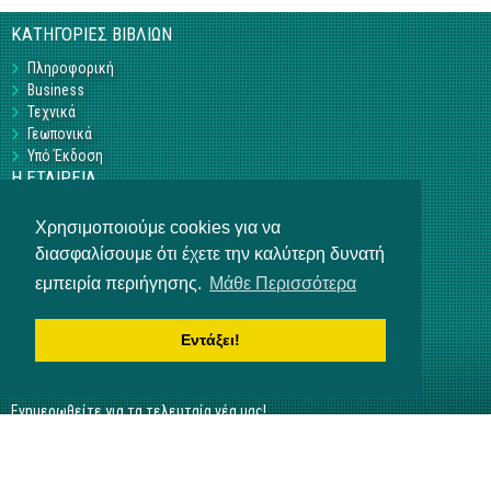
ΚΑΤΗΓΟΡΙΕΣ ΒΙΒΛΙΩΝ
Πληροφορική
Business
Τεχνικά
Γεωπονικά
Υπό Έκδοση
Η ΕΤΑΙΡΕΙΑ
Επικοινωνία
Χρησιμοποιούμε cookies για να
Σχετικά με εμάς
διασφαλίσουμε ότι έχετε την καλύτερη δυνατή
Αρ. Γ.Ε.ΜΗ 3840901000
ΒΟΗΘΕΙΑ
εμπειρία περιήγησης.
Μάθε Περισσότερα
Τρόποι πληρωμής
Τρόποι παραγγελίας
Εντάξει!
Αποστολή προϊόντων
NEWSLETTER
Ενημερωθείτε για τα τελευταία νέα μας!