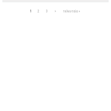
Σελίδες
1
2
3
>
τελευταία »