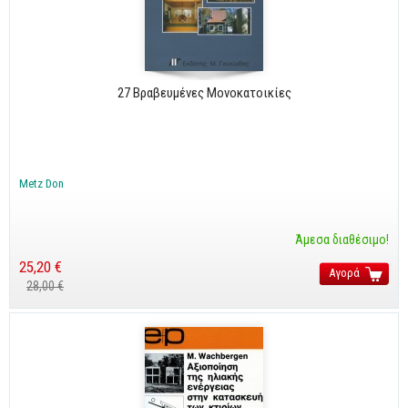
CorelDraw
3ds max
Maya
27 Βραβευμένες Μονοκατοικίες
AutoCAD
Πολυμέσα - DTP
Πολυμέσα
Metz Don
DTP
Άμεσα διαθέσιμο!
Internet
25,20 €
Αγορά
Web Design
28,00 €
Προγραμματισμός
Γενικά
Γενικά Θέματα