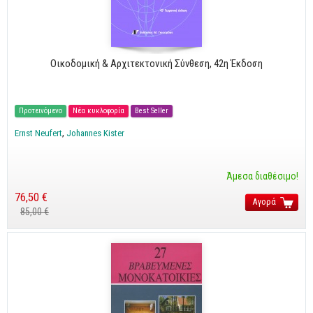
Cobol - Assembly - Fortran
Βάσεις Δεδομένων
SQL
Οικοδομική & Αρχιτεκτονική Σύνθεση, 42η Έκδοση
MySQL
Oracle - SQL
Προτεινόμενο
Νέα κυκλοφορία
Best Seller
Δίκτυα
Ernst Neufert
Johannes Kister
Ασφάλεια
Hardware
Άμεσα διαθέσιμο!
Γραφικά
76,50 €
Αγορά
85,00 €
Photoshop
After Effects
Acrobat
Illustrator
Σχεδιαστικά