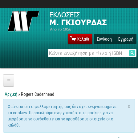
Καλάθι
Σύνδεση
Εγγραφή
Αναζήτηση
Πληροφορική
Αρχική
» Rogers Cadenhead
Είστε εδώ
Λειτουργικά
x
Φαίνεται ότι ο φυλλομετρητής σας δεν έχει ενεργοποιημένα
Μήνυμα προειδοποίησης
τα cookies. Παρακαλούμε ενεργοποιήστε τα cookies για να
Windows
μπορέσετε να συνδεθείτε και να προσθέσετε στοιχεία στο
Linux
καλάθι.
Unix