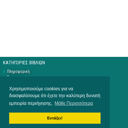
ΚΑΤΗΓΟΡΙΕΣ ΒΙΒΛΙΩΝ
Πληροφορική
Business
Τεχνικά
Γεωπονικά
Χρησιμοποιούμε cookies για να
Υπό Έκδοση
διασφαλίσουμε ότι έχετε την καλύτερη δυνατή
Η ΕΤΑΙΡΕΙΑ
εμπειρία περιήγησης.
Μάθε Περισσότερα
Επικοινωνία
Σχετικά με εμάς
Εντάξει!
Αρ. Γ.Ε.ΜΗ 3840901000
ΒΟΗΘΕΙΑ