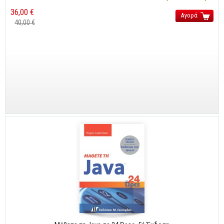
Cobol - Assembly - Fortran
36,00 €
Αγορά
Βάσεις Δεδομένων
40,00 €
SQL
MySQL
Oracle - SQL
Δίκτυα
Ασφάλεια
Hardware
Γραφικά
Photoshop
After Effects
Acrobat
Illustrator
Σχεδιαστικά