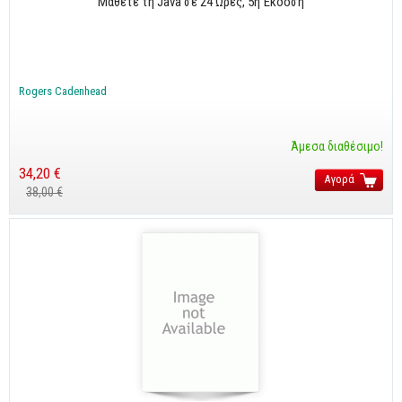
Μάθετε τη Java σε 24 Ώρες, 5ή Έκδοση
CorelDraw
3ds max
Maya
Rogers Cadenhead
AutoCAD
Άμεσα διαθέσιμο!
Πολυμέσα - DTP
34,20 €
Πολυμέσα
Αγορά
38,00 €
DTP
Internet
Web Design
Προγραμματισμός
Γενικά
Γενικά Θέματα