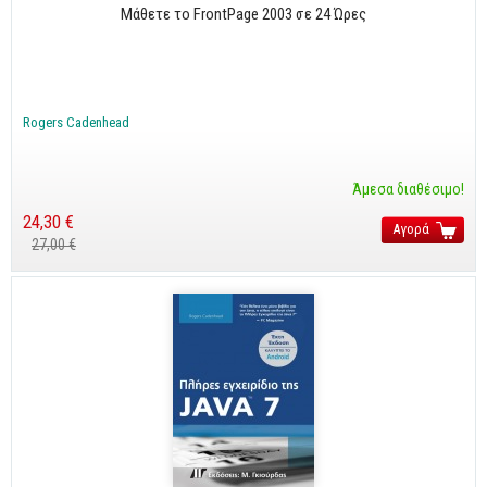
Business
Μάθετε το FrontPage 2003 σε 24 Ώρες
Προσωπική Βελτίωση
Οικονομικά
Rogers Cadenhead
Τεχνικά
Πολιτικών Μηχανικών
Άμεσα διαθέσιμο!
Αρχιτεκτόνων
24,30 €
Αγορά
Μηχανολόγων
27,00 €
Ιστορικά
Γεωπονικά
Προσφορές