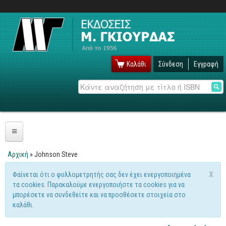
Καλάθι
Σύνδεση
Εγγραφή
Αναζήτηση
Πληροφορική
Αρχική
» Johnson Steve
Είστε εδώ
Λειτουργικά
x
Φαίνεται ότι ο φυλλομετρητής σας δεν έχει ενεργοποιημένα
Μήνυμα προειδοποίησης
τα cookies. Παρακαλούμε ενεργοποιήστε τα cookies για να
Windows
μπορέσετε να συνδεθείτε και να προσθέσετε στοιχεία στο
Linux
καλάθι.
Unix