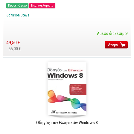
Cobol - Assembly - Fortran
Προτεινόμενο
Νέα κυκλοφορία
Βάσεις Δεδομένων
Johnson Steve
SQL
MySQL
Άμεσα διαθέσιμο!
Oracle - SQL
49,50 €
Αγορά
55,00 €
Δίκτυα
Ασφάλεια
Hardware
Γραφικά
Photoshop
After Effects
Acrobat
Illustrator
Οδηγός των Ελληνικών Windows 8
Σχεδιαστικά