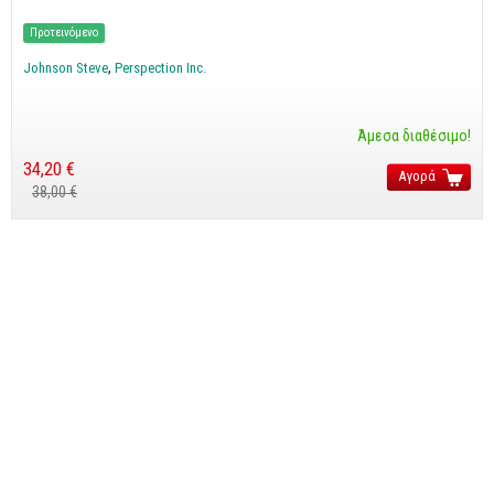
CorelDraw
Προτεινόμενο
3ds max
Johnson Steve
Perspection Inc.
Maya
AutoCAD
Άμεσα διαθέσιμο!
34,20 €
Αγορά
Πολυμέσα - DTP
38,00 €
Πολυμέσα
DTP
Internet
Web Design
Προγραμματισμός
Γενικά
Γενικά Θέματα