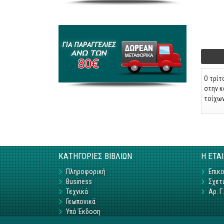
Foo
Ο τρίτ
στην κ
τοίχων
ΚΑΤΗΓΟΡΙΕΣ ΒΙΒΛΙΩΝ
Η ΕΤΑ
Πληροφορική
Επικο
Business
Σχετι
Τεχνικά
Αρ. 
Γεωπονικά
Υπό Έκδοση