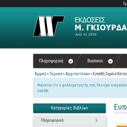
Τρ
Πληροφορική
Business
Αρχική
»
Τεχνικά
»
Αρχιτεκτόνων
» Ευπαθή Σημεία Κατα
Είστε εδώ
Φαίνεται ότι ο φυλλομετρητής σας δεν έχει ενεργοπο
Μήνυμα προειδοποίηση
καλάθι.
Ευπ
Κατηγορίες Βιβλίων
Πληροφορική