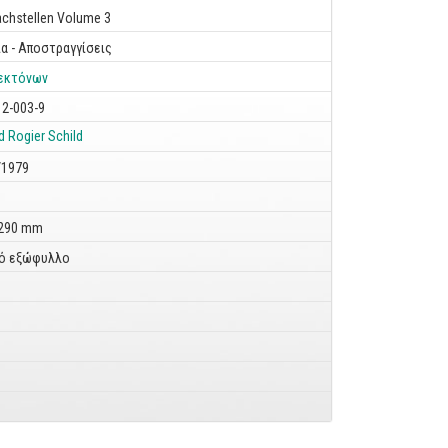
chstellen Volume 3
ια - Αποστραγγίσεις
εκτόνων
12-003-9
d
Rogier
Schild
/1979
 290 mm
ό εξώφυλλο