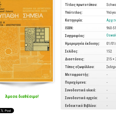
Τίτλος πρωτοτύπου:
Schwa
Υπότιτλος:
Υπόγε
Κατηγορία:
Αρχιτ
ISBN:
960-5
Oswal
Συγγραφέας:
Ημερομηνία έκδοσης:
01/01
Σελίδες:
152
Διαστάσεις:
215 ×
Τύπος εξωφύλλου:
Σκληρ
Μεταφραστής:
-
Περιεχόμενα:
-
Συνοδευτικά υλικά:
-
Άμεσα διαθέσιμο!
Συνοδευτικά αρχεία:
-
Ενδεικτικό Βιβλίου:
-