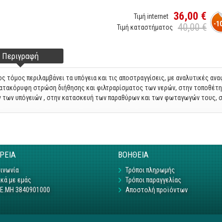
36,00 €
Τιμή internet
-1
40,00 €
Τιμή καταστήματος
Περιγραφή
(ενεργή
ter tabs
καρτέλα)
ος τόμος περιλαμβάνει τα υπόγεια και τις αποστραγγίσεις, με αναλυτικές αν
ατακόρυφη στρώση διήθησης και φιλτραρίσματος των νερών, στην τοποθέτ
 των υπόγειών , στην κατασκευή των παραθύρων και των φωταγωγών τους, 
ΙΡΕΙΑ
ΒΟΗΘΕΙΑ
ινωνία
Τρόποι πληρωμής
κά με εμάς
Τρόποι παραγγελίας
Γ.Ε.ΜΗ 3840901000
Αποστολή προϊόντων