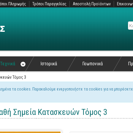
όποι Πληρωμής
Τρόποι Παραγγελίας
Αποστολή Προϊόντων
Επικοινω
Αν
Τεχνικά
Ιστορικά
Γεωπονικά
Π
σκευών Τόμος 3
ιημένα τα cookies. Παρακαλούμε ενεργοποιήστε τα cookies για να μπορέσετε
ς
αθή Σημεία Κατασκευών Τόμος 3