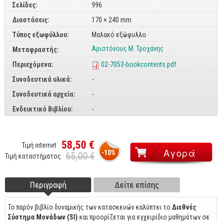
Σελίδες:
996
CorelDraw
Διαστάσεις:
170 × 240 mm
3ds max
Τύπος εξωφύλλου:
Μαλακό εξώφυλλο
Maya
Αριστόνους Μ. Τροχάνης
Μεταφραστής:
AutoCAD
Περιεχόμενα:
02-7053-bookcontents.pdf
Συνοδευτικά υλικά:
-
Πολυμέσα - DTP
Συνοδευτικά αρχεία:
-
Πολυμέσα
Ενδεικτικό Βιβλίου:
-
DTP
Internet
58,50 €
Τιμή internet
Web Design
-10%
65,00 €
Τιμή καταστήματος
Προγραμματισμός
Γενικά
Περιγραφή
(ενεργή
Δείτε επίσης
Footer tabs
καρτέλα)
Γενικά Θέματα
Το παρόν βιβλίο δυναμικής των κατασκευών καλύπτει το
Διεθνές
Σύστημα Μονάδων (SI)
και προορίζεται για εγχειρίδιο μαθημάτων σε