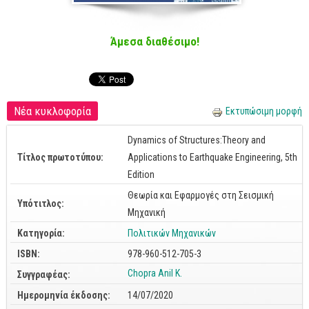
Cobol - Assembly - Fortran
Βάσεις Δεδομένων
Άμεσα διαθέσιμο!
SQL
MySQL
Oracle - SQL
Νέα κυκλοφορία
Εκτυπώσιμη μορφή
Δίκτυα
Dynamics of Structures:Theory and
Ασφάλεια
Τίτλος πρωτοτύπου:
Applications to Earthquake Engineering, 5th
Hardware
Edition
Γραφικά
Θεωρία και Εφαρμογές στη Σεισμική
Υπότιτλος:
Photoshop
Μηχανική
Κατηγορία:
Πολιτικών Μηχανικών
After Effects
ISBN:
978-960-512-705-3
Acrobat
Chopra Anil K.
Συγγραφέας:
Illustrator
Ημερομηνία έκδοσης:
14/07/2020
Σχεδιαστικά