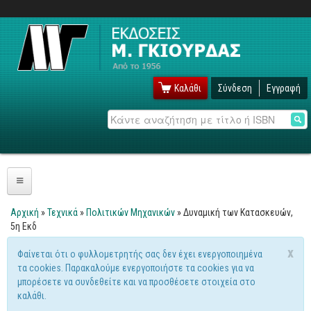
Καλάθι
Σύνδεση
Εγγραφή
Αναζήτηση
Πληροφορική
Αρχική
»
Τεχνικά
»
Πολιτικών Μηχανικών
» Δυναμική των Κατασκευών,
Είστε εδώ
5η Εκδ
Λειτουργικά
x
Φαίνεται ότι ο φυλλομετρητής σας δεν έχει ενεργοποιημένα
Windows
Μήνυμα προειδοποίησης
τα cookies. Παρακαλούμε ενεργοποιήστε τα cookies για να
Linux
μπορέσετε να συνδεθείτε και να προσθέσετε στοιχεία στο
καλάθι.
Unix