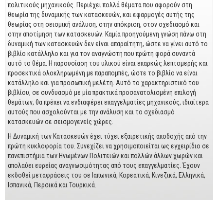
Business
πολιτικούς μηχανικούς. Περιέχει πολλά θέματα που αφορούν στη
θεωρία της δυναμικής των κατασκευών, και εφαρμογές αυτής της
Προσωπική Βελτίωση
θεωρίας στη σεισμική ανάλυση, στην απόκριση, στον σχεδιασμό και
στην αποτίμηση των κατασκευών. Καμία προηγούμενη γνώση πάνω στη
Οικονομικά
δυναμική των κατασκευών δεν είναι απαραίτητη, ώστε να γίνει αυτό το
βιβλίο κατάλληλο και για τον αναγνώστη που πρώτη φορά συναντά
Τεχνικά
αυτό το θέμα. Η παρουσίαση του υλικού είναι επαρκώς λεπτομερής και
προσεκτικά ολοκληρωμένη με παραπομπές, ώστε το βιβλίο να είναι
Πολιτικών Μηχανικών
κατάλληλο και για προσωπική μελέτη. Αυτό το χαρακτηριστικό του
βιβλίου, σε συνδυασμό με μία πρακτικά προσανατολισμένη επιλογή
Αρχιτεκτόνων
θεμάτων, θα πρέπει να ενδιαφέρει επαγγελματίες μηχανικούς, ιδιαίτερα
Μηχανολόγων
αυτούς που ασχολούνται με την ανάλυση και το σχεδιασμό
κατασκευών σε σεισμογενείς χώρες.
Ιστορικά
Η Δυναμική των Κατασκευών έχει τύχει εξαιρετικής αποδοχής από την
πρώτη κυκλοφορία του. Συνεχίζει να χρησιμοποιείται ως εγχειρίδιο σε
Γεωπονικά
πανεπιστήμια των Ηνωμένων Πολιτειών και πολλών άλλων χωρών και
απολαύει ευρείας αναγνωσιμότητας από τους επαγγελματίες. Έχουν
Προσφορές
εκδοθεί μεταφράσεις του σε Ιαπωνικά, Κορεατικά, Κινεζικά, Ελληνικά,
Ισπανικά, Περσικά και Τουρκικά.