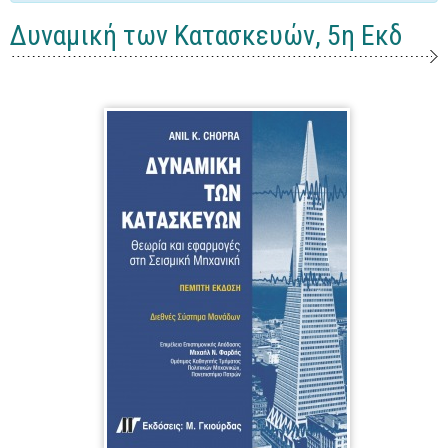
Γενικά
Δυναμική των Κατασκευών, 5η Εκδ
Microsoft Office
Office
Word
Excel
Πρόσβαση
Outlook
Προγραμματισμός
Java
Delphi - Pascal
Visual Basic
C - C#
C++, Visual C++