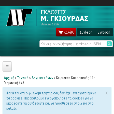
Καλάθι
Σύνδεση
Εγγραφή
Αναζήτηση
Πληροφορική
Αρχική
»
Τεχνικά
»
Αρχιτεκτόνων
» Κτιριακές Κατασκευές 11η
Είστε εδώ
Γερμανική έκδ.
Λειτουργικά
x
Φαίνεται ότι ο φυλλομετρητής σας δεν έχει ενεργοποιημένα
Windows
Μήνυμα προειδοποίησης
τα cookies. Παρακαλούμε ενεργοποιήστε τα cookies για να
Linux
μπορέσετε να συνδεθείτε και να προσθέσετε στοιχεία στο
καλάθι.
Unix