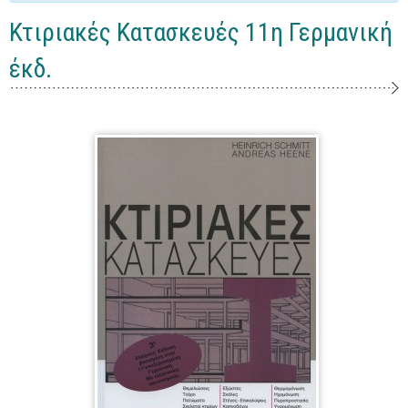
Γενικά
Κτιριακές Κατασκευές 11η Γερμανική
Microsoft Office
έκδ.
Office
Word
Excel
Πρόσβαση
Outlook
Προγραμματισμός
Java
Delphi - Pascal
Visual Basic
C - C#
C++, Visual C++