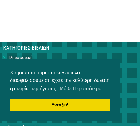
ΚΑΤΗΓΟΡΙΕΣ ΒΙΒΛΙΩΝ
Πληροφορική
Business
Τεχνικά
Χρησιμοποιούμε cookies για να
Γεωπονικά
διασφαλίσουμε ότι έχετε την καλύτερη δυνατή
Υπό Έκδοση
Η ΕΤΑΙΡΕΙΑ
εμπειρία περιήγησης.
Μάθε Περισσότερα
Επικοινωνία
Σχετικά με εμάς
Εντάξει!
Αρ. Γ.Ε.ΜΗ 3840901000
ΒΟΗΘΕΙΑ
Τρόποι πληρωμής
Τρόποι παραγγελίας
Αποστολή προϊόντων