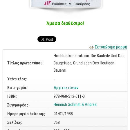
Cobol - Assembly - Fortran
Βάσεις Δεδομένων
SQL
Άμεσα διαθέσιμο!
MySQL
Oracle - SQL
Εκτυπώσιμη μορφή
Δίκτυα
Hochbaukonstruktion: Die Bauteile Und Das
Ασφάλεια
Τίτλος πρωτοτύπου:
Baugefuge; Grundlagen Des Heutigen
Hardware
Bauens
Υπότιτλος:
-
Γραφικά
Κατηγορία:
Αρχιτεκτόνων
Photoshop
ISBN:
978-960-512-511-0
After Effects
Heinrich Schmitt & Andrea
Συγγραφέας:
Acrobat
Ημερομηνία έκδοσης:
01/01/1988
Illustrator
Σελίδες:
758
Σχεδιαστικά