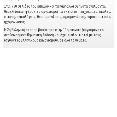
Business
Στις 750 σελίδες του βιβλίου και τα πάμπολλα σχήματα αναλύονται:
θεμελιώσεις, φέροντες οργανισμοί των κτιρίων, τοιχοποιίες, σκάλες,
Προσωπική Βελτίωση
στέγες, επικαλύψεις, θερμομονώσεις, υγρομονώσεις, πυροπροστασία,
Οικονομικά
ηχομονώσεις.
Η 2η Ελληνική έκδοση βασίστηκε στην 11η επανεπεξεργασμένη και
Τεχνικά
αναθεωρημένη Γερμανική έκδοση και έχει εμπλουτιστεί με τους
ισχύοντες Ελληνικούς κανονισμούς σε όλα τα θέματα.
Πολιτικών Μηχανικών
Αρχιτεκτόνων
Μηχανολόγων
Ιστορικά
Γεωπονικά
Προσφορές