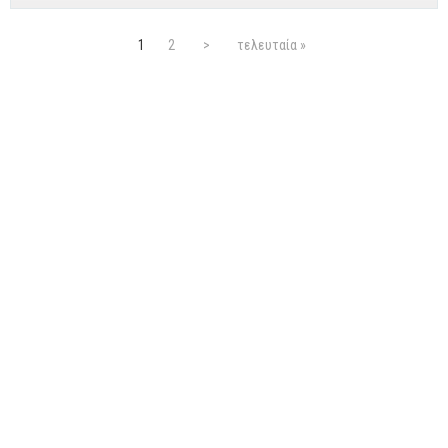
Σελίδες
1
2
>
τελευταία »