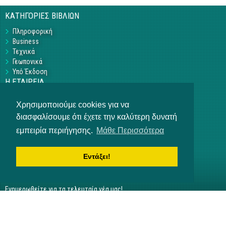
ΚΑΤΗΓΟΡΙΕΣ ΒΙΒΛΙΩΝ
Πληροφορική
Business
Τεχνικά
Γεωπονικά
Υπό Έκδοση
Η ΕΤΑΙΡΕΙΑ
Επικοινωνία
Χρησιμοποιούμε cookies για να
Σχετικά με εμάς
διασφαλίσουμε ότι έχετε την καλύτερη δυνατή
Αρ. Γ.Ε.ΜΗ 3840901000
ΒΟΗΘΕΙΑ
εμπειρία περιήγησης.
Μάθε Περισσότερα
Τρόποι πληρωμής
Τρόποι παραγγελίας
Εντάξει!
Αποστολή προϊόντων
NEWSLETTER
Ενημερωθείτε για τα τελευταία νέα μας!