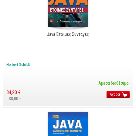
Business
Προσωπική Βελτίωση
Οικονομικά
Java Έτοιμες Συνταγές
Τεχνικά
Πολιτικών Μηχανικών
Αρχιτεκτόνων
Herbert Schildt
Μηχανολόγων
Ιστορικά
Άμεσα διαθέσιμο!
34,20 €
Γεωπονικά
Αγορά
38,00 €
Προσφορές