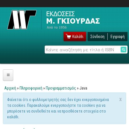
Καλάθι
Σύνδεση
Εγγραφή
Αναζήτηση
Πληροφορική
Αρχική
»
Πληροφορική
»
Προγραμματισμός
» Java
Είστε εδώ
Λειτουργικά
x
Φαίνεται ότι ο φυλλομετρητής σας δεν έχει ενεργοποιημένα
Μήνυμα προειδοποίησης
τα cookies. Παρακαλούμε ενεργοποιήστε τα cookies για να
Windows
μπορέσετε να συνδεθείτε και να προσθέσετε στοιχεία στο
Linux
καλάθι.
Unix