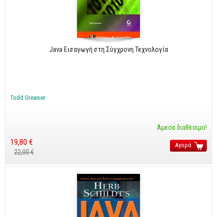
CorelDraw
3ds max
Maya
Java Εισαγωγή στη Σύγχρονη Τεχνολογία
AutoCAD
Πολυμέσα - DTP
Πολυμέσα
Todd Greanier
DTP
Άμεσα διαθέσιμο!
Internet
19,80 €
Αγορά
Web Design
22,00 €
Προγραμματισμός
Γενικά
Γενικά Θέματα