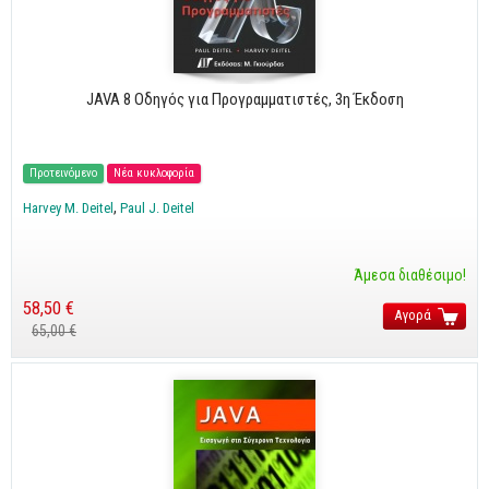
Cobol - Assembly - Fortran
Βάσεις Δεδομένων
SQL
JAVA 8 Οδηγός για Προγραμματιστές, 3η Έκδοση
MySQL
Oracle - SQL
Προτεινόμενο
Νέα κυκλοφορία
Δίκτυα
Harvey M. Deitel
Paul J. Deitel
Ασφάλεια
Hardware
Άμεσα διαθέσιμο!
Γραφικά
58,50 €
Αγορά
65,00 €
Photoshop
After Effects
Acrobat
Illustrator
Σχεδιαστικά