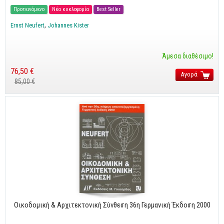
Cobol - Assembly - Fortran
Προτεινόμενο
Νέα κυκλοφορία
Best Seller
Βάσεις Δεδομένων
Ernst Neufert
Johannes Kister
SQL
MySQL
Άμεσα διαθέσιμο!
Oracle - SQL
76,50 €
Αγορά
85,00 €
Δίκτυα
Ασφάλεια
Hardware
Γραφικά
Photoshop
After Effects
Acrobat
Illustrator
Οικοδομική & Αρχιτεκτονική Σύνθεση 36η Γερμανική Έκδοση 2000
Σχεδιαστικά