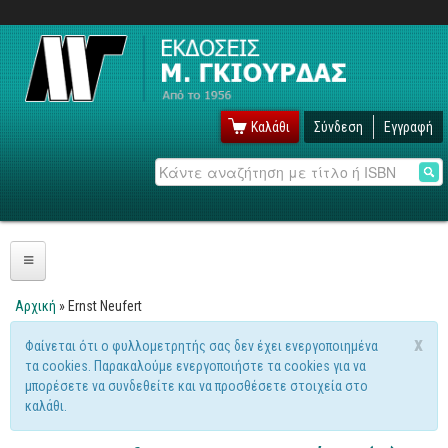
Καλάθι
Σύνδεση
Εγγραφή
Αναζήτηση
Πληροφορική
Αρχική
» Ernst Neufert
Είστε εδώ
Λειτουργικά
x
Φαίνεται ότι ο φυλλομετρητής σας δεν έχει ενεργοποιημένα
Μήνυμα προειδοποίησης
τα cookies. Παρακαλούμε ενεργοποιήστε τα cookies για να
Windows
μπορέσετε να συνδεθείτε και να προσθέσετε στοιχεία στο
Linux
καλάθι.
Unix