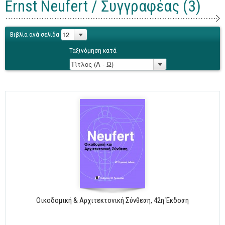
Ernst Neufert / Συγγραφέας (3)
Γενικά
Microsoft Office
Βιβλία ανά σελίδα
Office
Ταξινόμηση κατά
Word
Excel
Πρόσβαση
Outlook
Προγραμματισμός
Java
Delphi - Pascal
Visual Basic
C - C#
Οικοδομική & Αρχιτεκτονική Σύνθεση, 42η Έκδοση
C++, Visual C++