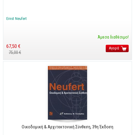
CorelDraw
3ds max
Ernst Neufert
Maya
AutoCAD
Άμεσα διαθέσιμο!
67,50 €
Αγορά
Πολυμέσα - DTP
75,00 €
Πολυμέσα
DTP
Internet
Web Design
Προγραμματισμός
Γενικά
Γενικά Θέματα
Οικοδομική & Αρχιτεκτονική Σύνθεση, 39η Έκδοση