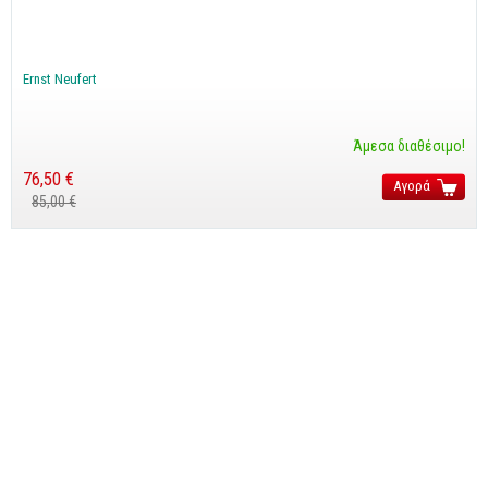
Business
Προσωπική Βελτίωση
Ernst Neufert
Οικονομικά
Τεχνικά
Άμεσα διαθέσιμο!
Πολιτικών Μηχανικών
76,50 €
Αγορά
85,00 €
Αρχιτεκτόνων
Μηχανολόγων
Ιστορικά
Γεωπονικά
Προσφορές