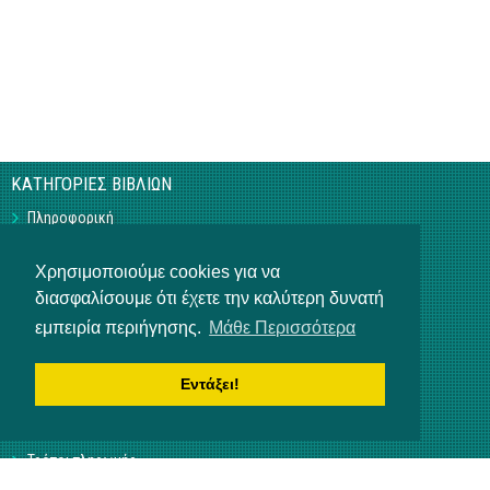
ΚΑΤΗΓΟΡΙΕΣ ΒΙΒΛΙΩΝ
Πληροφορική
Business
Τεχνικά
Χρησιμοποιούμε cookies για να
Γεωπονικά
διασφαλίσουμε ότι έχετε την καλύτερη δυνατή
Υπό Έκδοση
Η ΕΤΑΙΡΕΙΑ
εμπειρία περιήγησης.
Μάθε Περισσότερα
Επικοινωνία
Σχετικά με εμάς
Εντάξει!
Αρ. Γ.Ε.ΜΗ 3840901000
ΒΟΗΘΕΙΑ
Τρόποι πληρωμής
Τρόποι παραγγελίας