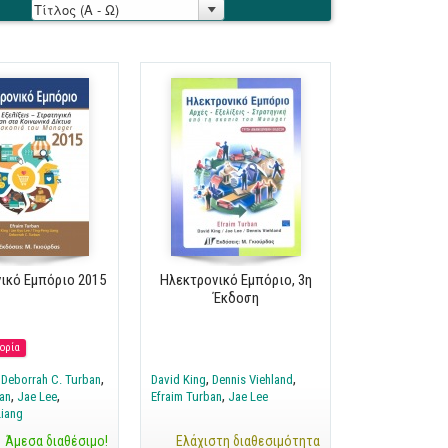
ικό Εμπόριο 2015
Ηλεκτρονικό Εμπόριο, 3η
Έκδοση
ορία
Deborrah C. Turban
David King
Dennis Viehland
an
Jae Lee
Efraim Turban
Jae Lee
Liang
Άμεσα διαθέσιμο!
Ελάχιστη διαθεσιμότητα