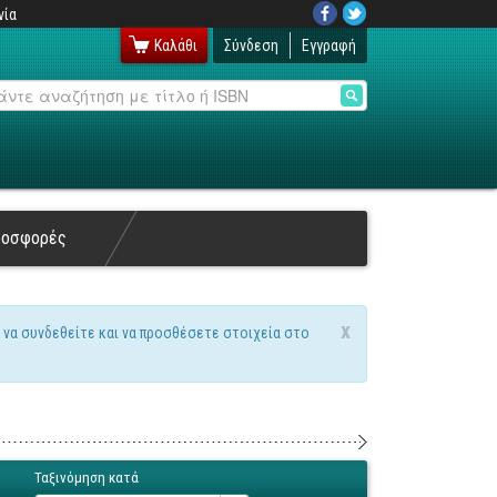
νία
Καλάθι
Σύνδεση
Εγγραφή
αζήτηση
ροσφορές
x
 να συνδεθείτε και να προσθέσετε στοιχεία στο
Ταξινόμηση κατά