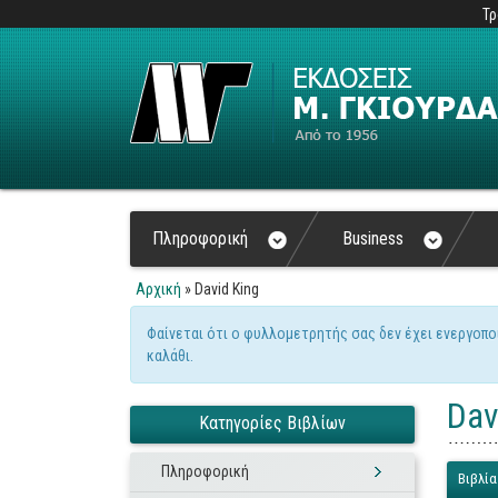
Τρ
Πληροφορική
Business
Αρχική
» David King
Είστε εδώ
Φαίνεται ότι ο φυλλομετρητής σας δεν έχει ενεργοπο
Μήνυμα προειδοποίηση
καλάθι.
Dav
Κατηγορίες Βιβλίων
Πληροφορική
Βιβλία