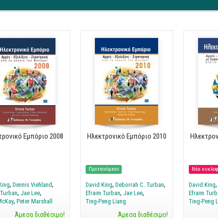
τρονικό Εμπόριο 2008
Ηλεκτρονικό Εμπόριο 2010
Ηλεκτρον
Προτεινόμενο
Νέα κυκλοφ
King
Dennis Viehland
David King
Deborrah C. Turban
David King
 Turban
Jae Lee
Efraim Turban
Jae Lee
Efraim Turb
McKay
Peter Marshall
Ting-Peng Liang
Ting-Peng 
Άμεσα διαθέσιμο!
Άμεσα διαθέσιμο!