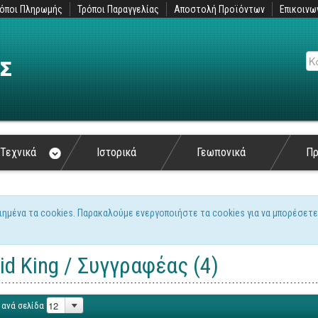
όποι Πληρωμής
Τρόποι Παραγγελίας
Αποστολή Προϊόντων
Επικοινω
Αν
Τεχνικά
Ιστορικά
Γεωπονικά
Π
ιημένα τα cookies. Παρακαλούμε ενεργοποιήστε τα cookies για να μπορέσετε
ς
id King / Συγγραφέας (4)
 ανά σελίδα