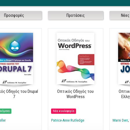
Προσφορές
Προτάσεις
Νέες
ός Οδηγός του Drupal
Οπτικός Οδηγός του
Οπτικ
7
WordPress
Ελλη
ινόμενο
Νέα κυκλοφορία
ller
Patrice-Anne Rutledge
Marni Derr