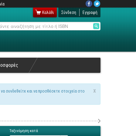
νία
Καλάθι
Σύνδεση
Εγγραφή
αζήτηση
ροσφορές
x
 να συνδεθείτε και να προσθέσετε στοιχεία στο
Ταξινόμηση κατά