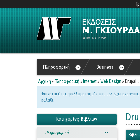
Τρ
Πληροφορική
Business
Αρχική
»
Πληροφορική
»
Internet
»
Web Design
» Drupal-
Είστε εδώ
Φαίνεται ότι ο φυλλομετρητής σας δεν έχει ενεργοπο
Μήνυμα προειδοποίηση
καλάθι.
Dru
Κατηγορίες Βιβλίων
Πληροφορική
Βιβλία