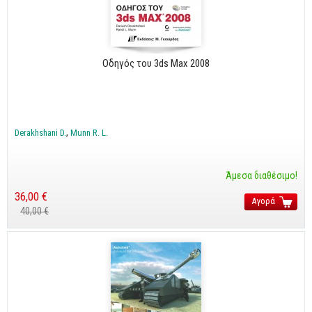
Cobol - Assembly - Fortran
Βάσεις Δεδομένων
SQL
Οδηγός του 3ds Max 2008
MySQL
Oracle - SQL
Δίκτυα
Derakhshani D.
Munn R. L.
Ασφάλεια
Hardware
Άμεσα διαθέσιμο!
Γραφικά
36,00 €
Αγορά
40,00 €
Photoshop
After Effects
Acrobat
Illustrator
Σχεδιαστικά