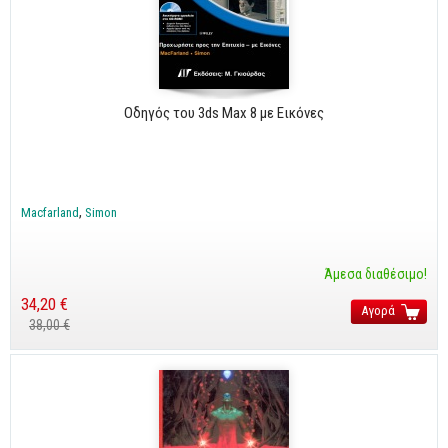
Business
Προσωπική Βελτίωση
Οικονομικά
Οδηγός του 3ds Max 8 με Εικόνες
Τεχνικά
Πολιτικών Μηχανικών
Αρχιτεκτόνων
Macfarland
Simon
Μηχανολόγων
Ιστορικά
Άμεσα διαθέσιμο!
34,20 €
Γεωπονικά
Αγορά
38,00 €
Προσφορές