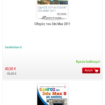
CorelDraw
3ds max
Maya
Οδηγός του 3ds Max 2011
AutoCAD
Πολυμέσα - DTP
Πολυμέσα
Derakhshani D.
DTP
Άμεσα διαθέσιμο!
Internet
40,50 €
Αγορά
Web Design
45,00 €
Προγραμματισμός
Γενικά
Γενικά Θέματα