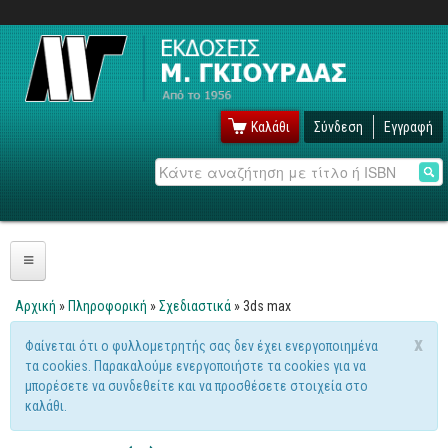
Καλάθι
Σύνδεση
Εγγραφή
Αναζήτηση
Πληροφορική
Αρχική
»
Πληροφορική
»
Σχεδιαστικά
» 3ds max
Είστε εδώ
Λειτουργικά
x
Φαίνεται ότι ο φυλλομετρητής σας δεν έχει ενεργοποιημένα
Μήνυμα προειδοποίησης
τα cookies. Παρακαλούμε ενεργοποιήστε τα cookies για να
Windows
μπορέσετε να συνδεθείτε και να προσθέσετε στοιχεία στο
Linux
καλάθι.
Unix