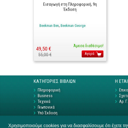
Εισαγωγή στη Πληροφορική, 9η
Έκδοση
Beekman Ben
Beekman George
Άμεσα διαθέσιμο!
49,50 €
Αγορά
55,00 €
ΚΑΤΗΓΟΡΙΕΣ ΒΙΒΛΙΩΝ
Η ΕΤΑ
Πληροφορική
Επικο
Business
Σχετι
Τεχνικά
Αρ. 
Γεωπονικά
Υπό Έκδοση
Χρησιμοποιούμε cookies για να διασφαλίσουμε ότι έχετε τ