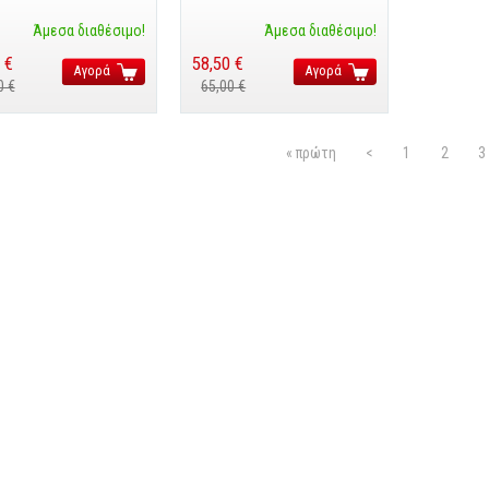
Άμεσα διαθέσιμο!
Άμεσα διαθέσιμο!
 €
58,50 €
Αγορά
Αγορά
0 €
65,00 €
ίδες
« πρώτη
<
1
2
3