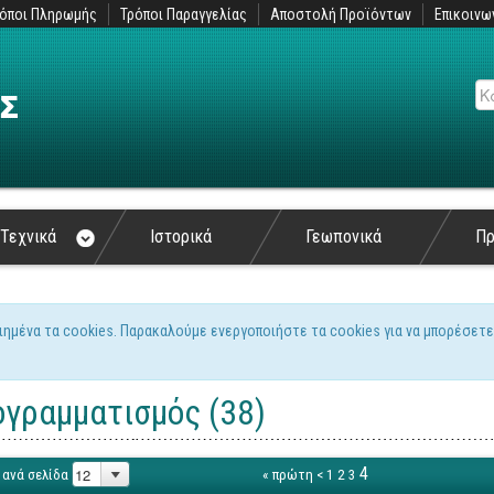
όποι Πληρωμής
Τρόποι Παραγγελίας
Αποστολή Προϊόντων
Επικοινω
Αν
Τεχνικά
Ιστορικά
Γεωπονικά
Π
ιημένα τα cookies. Παρακαλούμε ενεργοποιήστε τα cookies για να μπορέσετε
ς
γραμματισμός (38)
4
 ανά σελίδα
« πρώτη
<
1
2
3