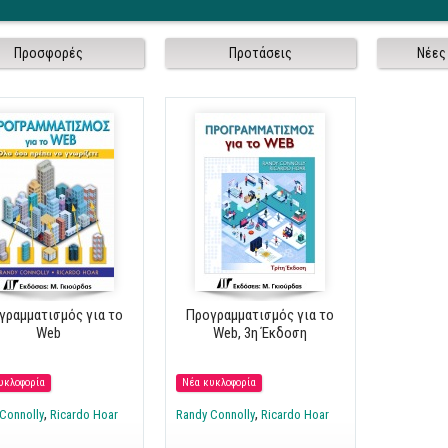
Σελίδες
Προσφορές
Προτάσεις
Νέες
γραμματισμός για το
Προγραμματισμός για το
Web
Web, 3η Έκδοση
υκλοφορία
Νέα κυκλοφορία
Connolly
Ricardo Hoar
Randy Connolly
Ricardo Hoar