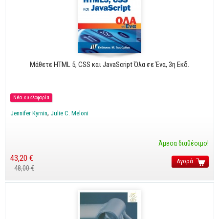
CorelDraw
3ds max
Maya
AutoCAD
Μάθετε HTML 5, CSS και JavaScript Όλα σε Ένα, 3η Εκδ.
Πολυμέσα - DTP
Πολυμέσα
Νέα κυκλοφορία
DTP
Jennifer Kyrnin
Julie C. Meloni
Internet
Άμεσα διαθέσιμο!
Web Design
43,20 €
Αγορά
Προγραμματισμός
48,00 €
Γενικά
Γενικά Θέματα