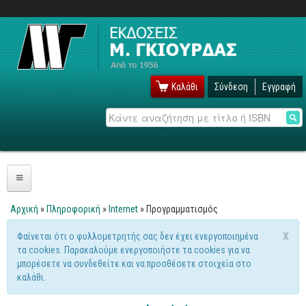
Καλάθι
Σύνδεση
Εγγραφή
Αναζήτηση
Πληροφορική
Αρχική
»
Πληροφορική
»
Internet
» Προγραμματισμός
Είστε εδώ
Λειτουργικά
x
Φαίνεται ότι ο φυλλομετρητής σας δεν έχει ενεργοποιημένα
Μήνυμα προειδοποίησης
τα cookies. Παρακαλούμε ενεργοποιήστε τα cookies για να
Windows
μπορέσετε να συνδεθείτε και να προσθέσετε στοιχεία στο
Linux
καλάθι.
Unix