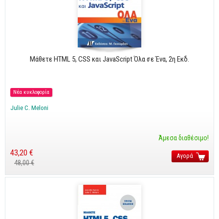
Cobol - Assembly - Fortran
Βάσεις Δεδομένων
SQL
MySQL
Μάθετε HTML 5, CSS και JavaScript Όλα σε Ένα, 2η Εκδ.
Oracle - SQL
Δίκτυα
Νέα κυκλοφορία
Ασφάλεια
Julie C. Meloni
Hardware
Γραφικά
Άμεσα διαθέσιμο!
Photoshop
43,20 €
Αγορά
48,00 €
After Effects
Acrobat
Illustrator
Σχεδιαστικά