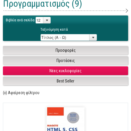
Προγραμματισμός (9)
Γενικά
Microsoft Office
Βιβλία ανά σελίδα
Office
Ταξινόμηση κατά
Word
Excel
Προσφορές
Πρόσβαση
Προτάσεις
Outlook
Νέες κυκλοφορίες
Προγραμματισμός
Best Seller
Java
(x) Αφαίρεση φίλτρου
Delphi - Pascal
Visual Basic
C - C#
C++, Visual C++