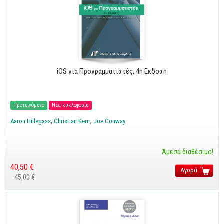
Business
Προσωπική Βελτίωση
Οικονομικά
Τεχνικά
iOS για Προγραμματιστές, 4η Εκδοση
Πολιτικών Μηχανικών
Αρχιτεκτόνων
Προτεινόμενο
Νέα κυκλοφορία
Μηχανολόγων
Aaron Hillegass
Christian Keur
Joe Conway
Ιστορικά
Άμεσα διαθέσιμο!
Γεωπονικά
40,50 €
Αγορά
Προσφορές
45,00 €