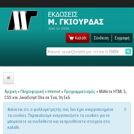
Καλάθι
Σύνδεση
Εγγραφή
Αναζήτηση
Πληροφορική
Αρχική
»
Πληροφορική
»
Internet
»
Προγραμματισμός
» Μάθετε HTML 5,
Είστε εδώ
CSS και JavaScript Όλα σε Ένα, 3η Εκδ.
Λειτουργικά
x
Φαίνεται ότι ο φυλλομετρητής σας δεν έχει ενεργοποιημένα
Windows
Μήνυμα προειδοποίησης
τα cookies. Παρακαλούμε ενεργοποιήστε τα cookies για να
Linux
μπορέσετε να συνδεθείτε και να προσθέσετε στοιχεία στο
καλάθι.
Unix