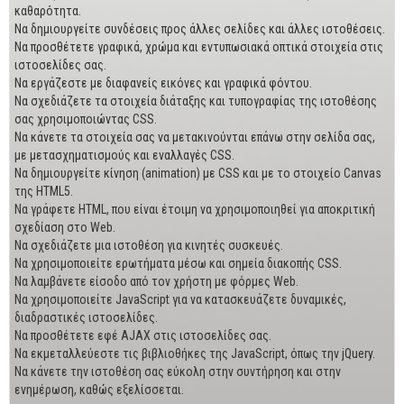
καθαρότητα.
Να δημιουργείτε συνδέσεις προς άλλες σελίδες και άλλες ιστοθέσεις.
Να προσθέτετε γραφικά, χρώμα και εντυπωσιακά οπτικά στοιχεία στις
ιστοσελίδες σας.
Να εργάζεστε με διαφανείς εικόνες και γραφικά φόντου.
Να σχεδιάζετε τα στοιχεία διάταξης και τυπογραφίας της ιστοθέσης
σας χρησιμοποιώντας CSS.
Να κάνετε τα στοιχεία σας να μετακινούνται επάνω στην σελίδα σας,
με μετασχηματισμούς και εναλλαγές CSS.
Να δημιουργείτε κίνηση (animation) με CSS και με το στοιχείο Canvas
της HTML5.
Να γράφετε HTML, που είναι έτοιμη να χρησιμοποιηθεί για αποκριτική
σχεδίαση στο Web.
Να σχεδιάζετε μια ιστοθέση για κινητές συσκευές.
Να χρησιμοποιείτε ερωτήματα μέσω και σημεία διακοπής CSS.
Να λαμβάνετε είσοδο από τον χρήστη με φόρμες Web.
Να χρησιμοποιείτε JavaScript για να κατασκευάζετε δυναμικές,
διαδραστικές ιστοσελίδες.
Να προσθέτετε εφέ AJAX στις ιστοσελίδες σας.
Να εκμεταλλεύεστε τις βιβλιοθήκες της JavaScript, όπως την jQuery.
Να κάνετε την ιστοθέση σας εύκολη στην συντήρηση και στην
ενημέρωση, καθώς εξελίσσεται.