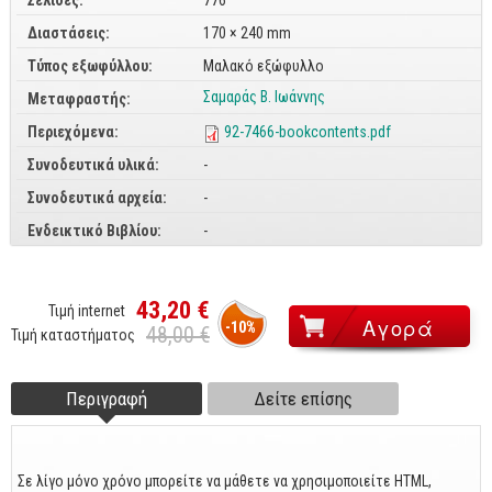
Σελίδες:
776
CorelDraw
Διαστάσεις:
170 × 240 mm
Τύπος εξωφύλλου:
3ds max
Μαλακό εξώφυλλο
Σαμαράς Β. Ιωάννης
Μεταφραστής:
Maya
Περιεχόμενα:
92-7466-bookcontents.pdf
AutoCAD
Συνοδευτικά υλικά:
-
Πολυμέσα - DTP
Συνοδευτικά αρχεία:
-
Πολυμέσα
Ενδεικτικό Βιβλίου:
-
DTP
Internet
43,20 €
Τιμή internet
-10%
48,00 €
Τιμή καταστήματος
Web Design
Προγραμματισμός
Περιγραφή
(ενεργή
Δείτε επίσης
Footer tabs
Γενικά
καρτέλα)
Γενικά Θέματα
Σε λίγο μόνο χρόνο μπορείτε να μάθετε να χρησιμοποιείτε HTML,