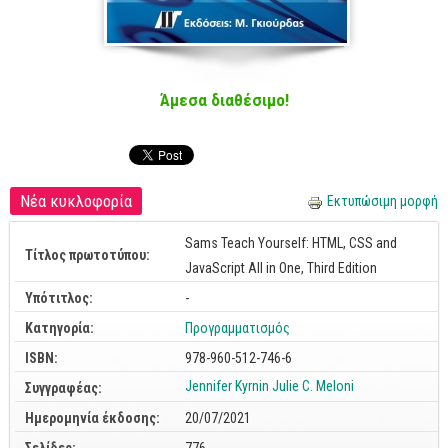
Cobol - Assembly - Fortran
Βάσεις Δεδομένων
SQL
Άμεσα διαθέσιμο!
MySQL
Oracle - SQL
Δίκτυα
Νέα κυκλοφορία
Εκτυπώσιμη μορφή
Ασφάλεια
Hardware
Sams Teach Yourself: HTML, CSS and
Τίτλος πρωτοτύπου:
JavaScript All in One, Third Edition
Γραφικά
Υπότιτλος:
-
Photoshop
Κατηγορία:
Προγραμματισμός
After Effects
ISBN:
978-960-512-746-6
Acrobat
Jennifer Kyrnin
Julie C. Meloni
Συγγραφέας:
Illustrator
Ημερομηνία έκδοσης:
20/07/2021
Σχεδιαστικά