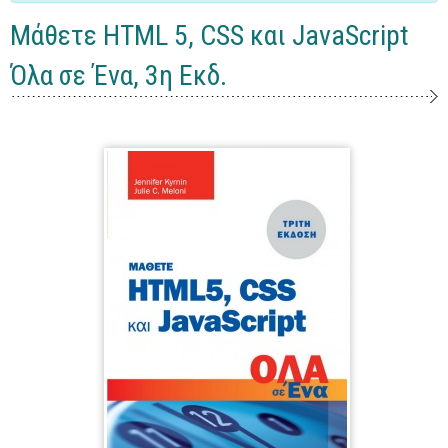
Γενικά
Μάθετε HTML 5, CSS και JavaScript
Microsoft Office
Όλα σε Ένα, 3η Εκδ.
Office
Word
Excel
Πρόσβαση
Outlook
Προγραμματισμός
Java
Delphi - Pascal
Visual Basic
C - C#
C++, Visual C++