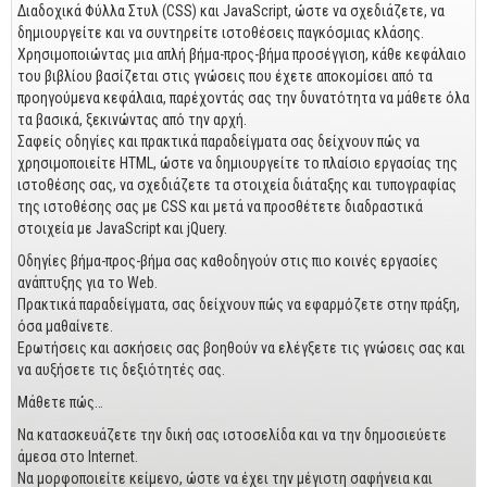
Business
Διαδοχικά Φύλλα Στυλ (CSS) και JavaScript, ώστε να σχεδιάζετε, να
δημιουργείτε και να συντηρείτε ιστοθέσεις παγκόσμιας κλάσης.
Προσωπική Βελτίωση
Χρησιμοποιώντας μια απλή βήμα-προς-βήμα προσέγγιση, κάθε κεφάλαιο
του βιβλίου βασίζεται στις γνώσεις που έχετε αποκομίσει από τα
Οικονομικά
προηγούμενα κεφάλαια, παρέχοντάς σας την δυνατότητα να μάθετε όλα
τα βασικά, ξεκινώντας από την αρχή.
Τεχνικά
Σαφείς οδηγίες και πρακτικά παραδείγματα σας δείχνουν πώς να
χρησιμοποιείτε HTML, ώστε να δημιουργείτε το πλαίσιο εργασίας της
Πολιτικών Μηχανικών
ιστοθέσης σας, να σχεδιάζετε τα στοιχεία διάταξης και τυπογραφίας
της ιστοθέσης σας με CSS και μετά να προσθέτετε διαδραστικά
Αρχιτεκτόνων
στοιχεία με JavaScript και jQuery.
Μηχανολόγων
Οδηγίες βήμα-προς-βήμα σας καθοδηγούν στις πιο κοινές εργασίες
ανάπτυξης για το Web.
Ιστορικά
Πρακτικά παραδείγματα, σας δείχνουν πώς να εφαρμόζετε στην πράξη,
όσα μαθαίνετε.
Γεωπονικά
Ερωτήσεις και ασκήσεις σας βοηθούν να ελέγξετε τις γνώσεις σας και
να αυξήσετε τις δεξιότητές σας.
Προσφορές
Μάθετε πώς…
Να κατασκευάζετε την δική σας ιστοσελίδα και να την δημοσιεύετε
άμεσα στο Internet.
Να μορφοποιείτε κείμενο, ώστε να έχει την μέγιστη σαφήνεια και