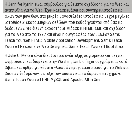
Η Jennifer Kyrnin είναι σύμβουλος για θέματα σχεδίασης για το Web και
ανάπτυξης για το Web. Έχει κατασκευάσει και συντηρεί ιστοθέσεις
όλων των μεγεθών, από μικρές μονοσέλιδες ιστοθέσεις μέχρι μεγάλες
ιστοθέσεις εκατομμυρίων σελίδων, που καθοδηγούνται από βάσεις
δεδομένων, για διεθνή ακροατήρια. Διδάσκει HTML, XML και σχεδίαση
για το Web από το 1997 και είναι η συγγραφέας των βιβλίων Sams
Teach Yourself HTML5 Mobile Application Development, Sams Teach
Yourself Responsive Web Design και Sams Teach Yourself Bootstrap.
Η Julie C. Meloni είναι διευθύντρια ανάπτυξης λογισμικού και τεχνική
σύμβουλος, και διαμένει στην Washington D.C. Έχει συγγράψει αρκετά
βιβλία και άρθρα για θέματα γλωσσών προγραμματισμού για το Web και
βάσεων δεδομένων, μεταξύ των οποίων και το άκρως επιτυχημένο
Sams Teach Yourself PHP, MySQL and Apache All in One.