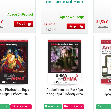
James F. Kurose
Keith W. Ross
Άμεσα διαθέσιμο!
Άμεσα διαθέσιμο!
 €
31,50 €
Αγορά
58,50 €
Αγορά
0 €
35,00 €
65,00 €
obe Photoshop Βήμα
Adobe Premiere Pro Βήμα
A
ς Βήμα, Έκδοση 2025
προς Βήμα, Έκδοση 2024
Προγ
ινόμενο
Νέα κυκλοφορία
Προτεινόμενο
Νέα κυκλοφορία
Προτεινόμε