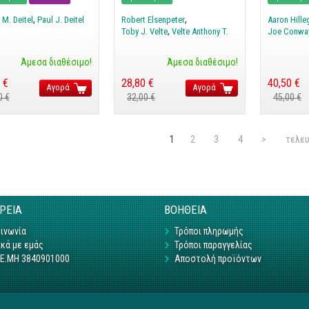
 M. Deitel
Paul J. Deitel
Robert Elsenpeter
Aaron Hille
Toby J. Velte
Velte Anthony T.
Joe Conwa
Άμεσα διαθέσιμο!
Άμεσα διαθέσιμο!
 €
28,80 €
40,50 €
Αγορά
Αγορά
0 €
32,00 €
45,00 €
ίδες
1
2
3
4
>
τελευ
ΙΡΕΙΑ
ΒΟΗΘΕΙΑ
ινωνία
Τρόποι πληρωμής
κά με εμάς
Τρόποι παραγγελίας
Γ.Ε.ΜΗ 3840901000
Αποστολή προϊόντων