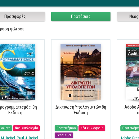
Σελίδες
Προσφορές
Προτάσεις
Νέες
ίρεση φίλτρου
ρογραμματισμός, 9η
Δικτύωση Υπολογιστών 8η
Adobe A
Έκδοση
Έκδοση
π
ινόμενο
Νέα κυκλοφορία
Προτεινόμενο
Νέα κυκλοφορία
Προτεινόμε
Best Seller
 M. Deitel
Paul J. Deitel
Adobe Crea