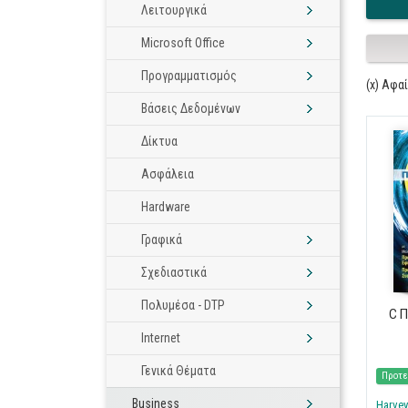
Λειτουργικά
Microsoft Office
Προγραμματισμός
(x) Αφα
Βάσεις Δεδομένων
Δίκτυα
Ασφάλεια
Hardware
Γραφικά
Σχεδιαστικά
Πολυμέσα - DTP
C Π
Internet
Γενικά Θέματα
Προτε
Business
Harvey