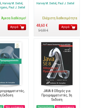
l
Harvey M. Deitel
Harvey M. Deitel
Paul J. Deitel
rgano
Paul J. Deitel
Άμεσα διαθέσιμο!
Ελάχιστη διαθεσιμότητα
48,60 €
Αγορά
Αγορά
54,00 €
Προγραμματιστές,
JAVA 8 Οδηγός για
η Εκδοση
Προγραμματιστές, 3η
Έκδοση
νο
Νέα κυκλοφορία
Προτεινόμενο
Νέα κυκλοφορία