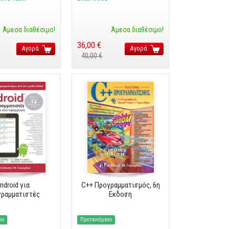
Άμεσα διαθέσιμο!
Άμεσα διαθέσιμο!
36,00 €
Αγορά
Αγορά
40,00 €
ndroid για
C++ Προγραμματισμός, 6η
ραμματιστές
Εκδοση
νο
Προτεινόμενο