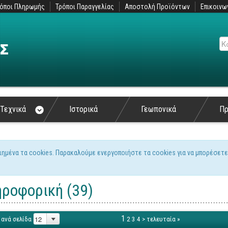
όποι Πληρωμής
Τρόποι Παραγγελίας
Αποστολή Προϊόντων
Επικοινω
Αν
Τεχνικά
Ιστορικά
Γεωπονικά
Π
ιημένα τα cookies. Παρακαλούμε ενεργοποιήστε τα cookies για να μπορέσετε
ς
ροφορική (39)
1
 ανά σελίδα
2
3
4
>
τελευταία »