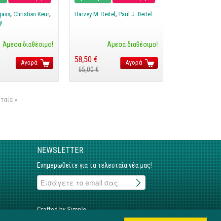
gass
Christian Keur
Harvey M. Deitel
Paul J. Deitel
y
Άμεσα διαθέσιμο!
Άμεσα διαθέσιμο!
58,50 €
Αγορά
Αγορά
65,00 €
ταία »
NEWSLETTER
Ενημερωθείτε για τα τελευταία νέα μας!
Crafted by Simple