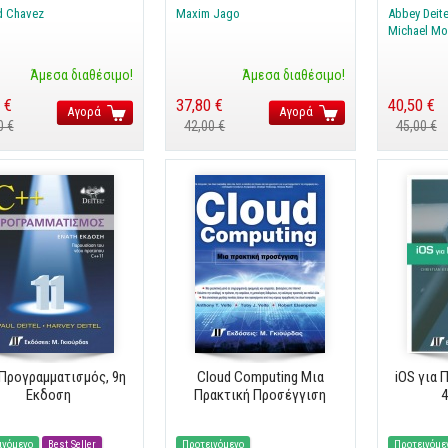
d Chavez
Maxim Jago
Abbey Deite
Michael Mo
Άμεσα διαθέσιμο!
Άμεσα διαθέσιμο!
 €
37,80 €
40,50 €
Αγορά
Αγορά
0 €
42,00 €
45,00 €
Προγραμματισμός, 9η
Cloud Computing Μια
iOS για 
Εκδοση
Πρακτική Προσέγγιση
4
ινόμενο
Best Seller
Προτεινόμενο
Προτεινόμε