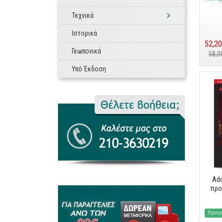
Τεχνικά
Ιστορικά
52,20
Γεωπονικά
58,0
Υπό Έκδοση
Ad
προ
Προτε