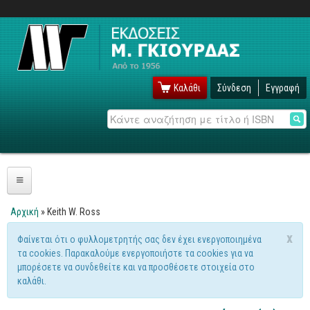
Καλάθι
Σύνδεση
Εγγραφή
Αναζήτηση
Πληροφορική
Αρχική
» Keith W. Ross
Είστε εδώ
Λειτουργικά
x
Φαίνεται ότι ο φυλλομετρητής σας δεν έχει ενεργοποιημένα
Μήνυμα προειδοποίησης
τα cookies. Παρακαλούμε ενεργοποιήστε τα cookies για να
Windows
μπορέσετε να συνδεθείτε και να προσθέσετε στοιχεία στο
Linux
καλάθι.
Unix