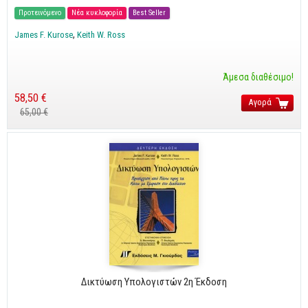
Cobol - Assembly - Fortran
Προτεινόμενο
Νέα κυκλοφορία
Best Seller
Βάσεις Δεδομένων
James F. Kurose
Keith W. Ross
SQL
MySQL
Άμεσα διαθέσιμο!
Oracle - SQL
58,50 €
Αγορά
65,00 €
Δίκτυα
Ασφάλεια
Hardware
Γραφικά
Photoshop
After Effects
Acrobat
Illustrator
Δικτύωση Υπολογιστών 2η Έκδοση
Σχεδιαστικά