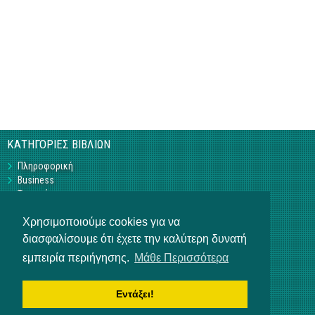
ΚΑΤΗΓΟΡΙΕΣ ΒΙΒΛΙΩΝ
Πληροφορική
Business
Τεχνικά
Γεωπονικά
Χρησιμοποιούμε cookies για να
Υπό Έκδοση
Η ΕΤΑΙΡΕΙΑ
διασφαλίσουμε ότι έχετε την καλύτερη δυνατή
εμπειρία περιήγησης.
Μάθε Περισσότερα
Επικοινωνία
Σχετικά με εμάς
Αρ. Γ.Ε.ΜΗ 3840901000
Εντάξει!
ΒΟΗΘΕΙΑ