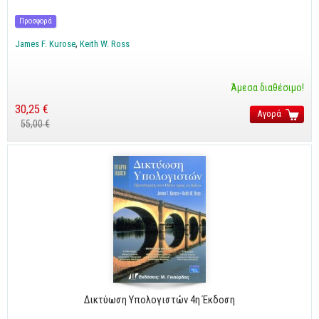
CorelDraw
Προσφορά
3ds max
James F. Kurose
Keith W. Ross
Maya
AutoCAD
Άμεσα διαθέσιμο!
30,25 €
Αγορά
Πολυμέσα - DTP
55,00 €
Πολυμέσα
DTP
Internet
Web Design
Προγραμματισμός
Γενικά
Γενικά Θέματα
Δικτύωση Υπολογιστών 4η Έκδοση