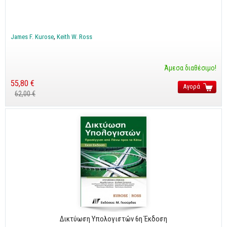
Business
Προσωπική Βελτίωση
James F. Kurose
Keith W. Ross
Οικονομικά
Τεχνικά
Άμεσα διαθέσιμο!
Πολιτικών Μηχανικών
55,80 €
Αγορά
62,00 €
Αρχιτεκτόνων
Μηχανολόγων
Ιστορικά
Γεωπονικά
Προσφορές
Δικτύωση Υπολογιστών 6η Έκδοση