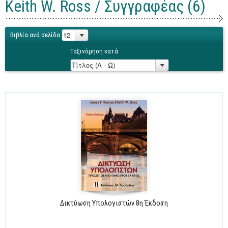
Keith W. Ross / Συγγραφέας (6)
Γενικά
Microsoft Office
Βιβλία ανά σελίδα
Office
Ταξινόμηση κατά
Word
Excel
Πρόσβαση
Outlook
Προγραμματισμός
Java
Delphi - Pascal
Visual Basic
C - C#
Δικτύωση Υπολογιστών 8η Έκδοση
C++, Visual C++