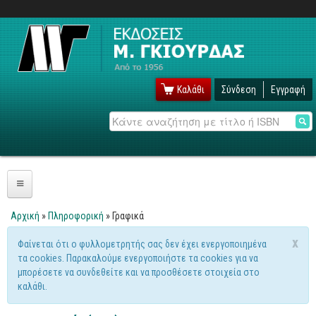
Καλάθι
Σύνδεση
Εγγραφή
Αναζήτηση
Πληροφορική
Αρχική
»
Πληροφορική
» Γραφικά
Είστε εδώ
Λειτουργικά
x
Φαίνεται ότι ο φυλλομετρητής σας δεν έχει ενεργοποιημένα
Μήνυμα προειδοποίησης
τα cookies. Παρακαλούμε ενεργοποιήστε τα cookies για να
Windows
μπορέσετε να συνδεθείτε και να προσθέσετε στοιχεία στο
Linux
καλάθι.
Unix