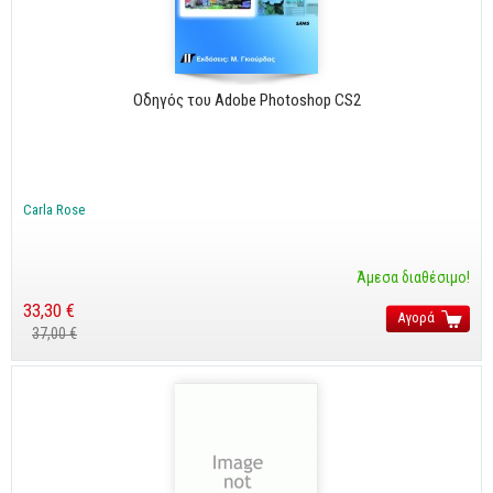
Cobol - Assembly - Fortran
Βάσεις Δεδομένων
SQL
Οδηγός του Adobe Photoshop CS2
MySQL
Oracle - SQL
Δίκτυα
Carla Rose
Ασφάλεια
Hardware
Άμεσα διαθέσιμο!
Γραφικά
33,30 €
Αγορά
37,00 €
Photoshop
After Effects
Acrobat
Illustrator
Σχεδιαστικά