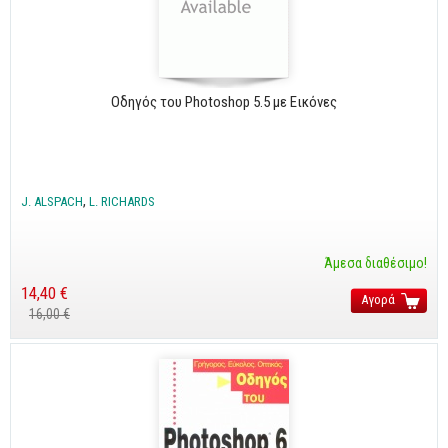
CorelDraw
3ds max
Maya
Οδηγός του Photoshop 5.5 με Εικόνες
AutoCAD
Πολυμέσα - DTP
Πολυμέσα
J. ALSPACH
L. RICHARDS
DTP
Άμεσα διαθέσιμο!
Internet
14,40 €
Αγορά
Web Design
16,00 €
Προγραμματισμός
Γενικά
Γενικά Θέματα