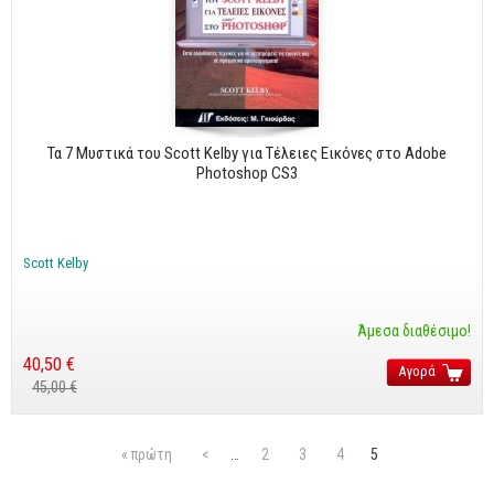
Τα 7 Μυστικά του Scott Kelby για Τέλειες Εικόνες στο Adobe
Photoshop CS3
Scott Kelby
Άμεσα διαθέσιμο!
40,50 €
Αγορά
45,00 €
Σελίδες
« πρώτη
<
…
2
3
4
5