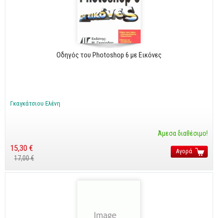
Business
Προσωπική Βελτίωση
Οικονομικά
Οδηγός του Photoshop 6 με Εικόνες
Τεχνικά
Πολιτικών Μηχανικών
Αρχιτεκτόνων
Γκαγκάτσιου Ελένη
Μηχανολόγων
Ιστορικά
Άμεσα διαθέσιμο!
15,30 €
Γεωπονικά
Αγορά
17,00 €
Προσφορές