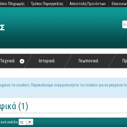
όποι Πληρωμής
Τρόποι Παραγγελίας
Αποστολή Προϊόντων
Επικοινω
Αν
Τεχνικά
Ιστορικά
Γεωπονικά
Π
ιημένα τα cookies. Παρακαλούμε ενεργοποιήστε τα cookies για να μπορέσετε
ς
φικά (1)
 ανά σελίδα