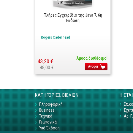
Πλήρες Εγχειρίδιο της Java 7, 6η
Έκδοση
Rogers Cadenhead
Άμεσα διαθέσιμο!
43,20 €
Αγορά
48,00 €
ΚΑΤΗΓΟΡΙΕΣ ΒΙΒΛΙΩΝ
Η ΕΤΑ
Πληροφορική
Επικο
Business
Σχετι
Τεχνικά
Αρ. 
Γεωπονικά
Υπό Έκδοση