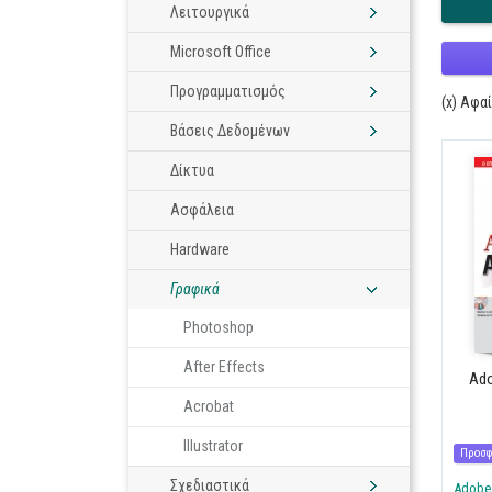
Λειτουργικά
Microsoft Office
Προγραμματισμός
(x) Αφα
Βάσεις Δεδομένων
Δίκτυα
Ασφάλεια
Hardware
Γραφικά
Photoshop
After Effects
Ado
Acrobat
Illustrator
Προσφ
Σχεδιαστικά
Adobe 