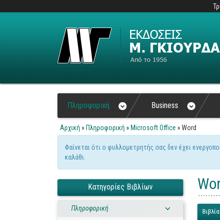
Τρ
Πληροφορική
Business
Αρχική
»
Πληροφορική
»
Microsoft Office
» Word
Είστε εδώ
Φαίνεται ότι ο φυλλομετρητής σας δεν έχει ενεργοπο
Μήνυμα προειδοποίηση
καλάθι.
Wo
Κατηγορίες Βιβλίων
Πληροφορική
Βιβλία