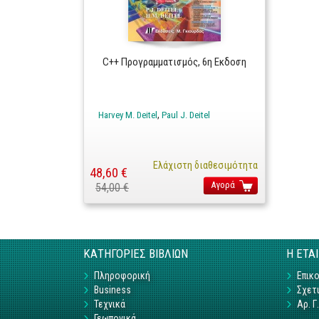
C++ Προγραμματισμός, 6η Εκδοση
Harvey M. Deitel
Paul J. Deitel
Ελάχιστη διαθεσιμότητα
48,60 €
Αγορά
54,00 €
ΚΑΤΗΓΟΡΙΕΣ ΒΙΒΛΙΩΝ
Η ΕΤΑ
Πληροφορική
Επικο
Business
Σχετι
Τεχνικά
Αρ. 
Γεωπονικά