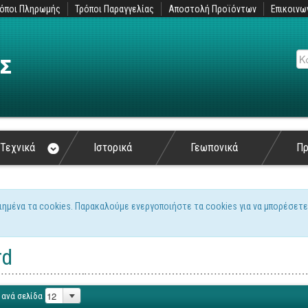
όποι Πληρωμής
Τρόποι Παραγγελίας
Αποστολή Προϊόντων
Επικοινω
Αν
Τεχνικά
Ιστορικά
Γεωπονικά
Π
ιημένα τα cookies. Παρακαλούμε ενεργοποιήστε τα cookies για να μπορέσετε
ς
rd
 ανά σελίδα