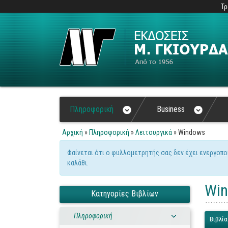
Τρ
Πληροφορική
Business
Αρχική
»
Πληροφορική
»
Λειτουργικά
» Windows
Είστε εδώ
Φαίνεται ότι ο φυλλομετρητής σας δεν έχει ενεργοπο
Μήνυμα προειδοποίηση
καλάθι.
Win
Κατηγορίες Βιβλίων
Πληροφορική
Βιβλία