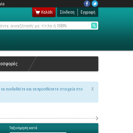
νία
Καλάθι
Σύνδεση
Εγγραφή
αζήτηση
ροσφορές
x
 να συνδεθείτε και να προσθέσετε στοιχεία στο
Ταξινόμηση κατά