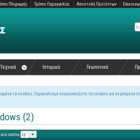
όποι Πληρωμής
Τρόποι Παραγγελίας
Αποστολή Προϊόντων
Επικοινω
Αν
Τεχνικά
Ιστορικά
Γεωπονικά
Π
ιημένα τα cookies. Παρακαλούμε ενεργοποιήστε τα cookies για να μπορέσετε
ς
dows (2)
 ανά σελίδα