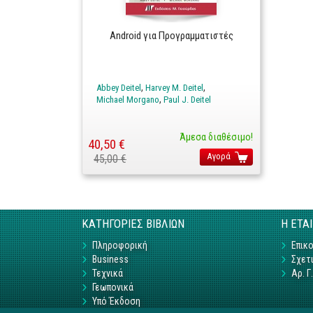
Android για Προγραμματιστές
Abbey Deitel
Harvey M. Deitel
Michael Morgano
Paul J. Deitel
Άμεσα διαθέσιμο!
40,50 €
Αγορά
45,00 €
ΚΑΤΗΓΟΡΙΕΣ ΒΙΒΛΙΩΝ
Η ΕΤΑ
Πληροφορική
Επικο
Business
Σχετι
Τεχνικά
Αρ. 
Γεωπονικά
Υπό Έκδοση