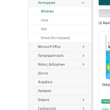
Λειτουργικά
Windows
Linux
(x) Αφα
Unix
Γενικά (Λειτουργικά)
Microsoft Office
Προγραμματισμός
Βάσεις Δεδομένων
Δίκτυα
Ασφάλεια
Ελλη
Hardware
Γραφικά
Προτε
Σχεδιαστικά
Joan 