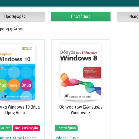
Προσφορές
Προτάσεις
Νέες
ίρεση φίλτρου
νικά Windows 10 Βήμα
Οδηγός των Ελληνικών
Προς Βήμα
Windows 8
ινόμενο
Νέα κυκλοφορία
Προτεινόμενο
Lambert
Steve Lambert
Johnson Steve