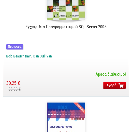
Cobol - Assembly - Fortran
Βάσεις Δεδομένων
SQL
Εγχειρίδιο Προγραμματισμού SQL Server 2005
MySQL
Oracle - SQL
Προσφορά
Δίκτυα
Bob Beauchemin
Dan Sullivan
Ασφάλεια
Hardware
Άμεσα διαθέσιμο!
Γραφικά
30,25 €
Αγορά
55,00 €
Photoshop
After Effects
Acrobat
Illustrator
Σχεδιαστικά