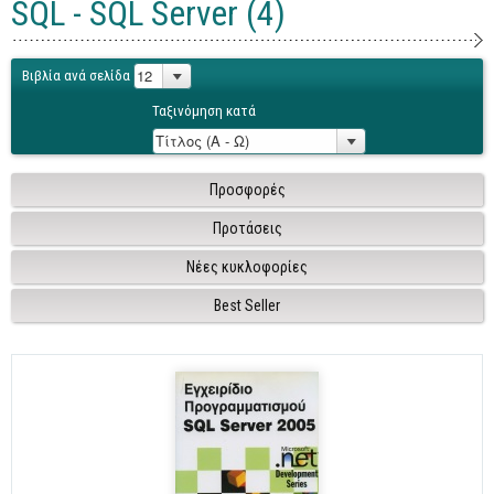
SQL - SQL Server (4)
Γενικά
Microsoft Office
Βιβλία ανά σελίδα
Office
Ταξινόμηση κατά
Word
Excel
Προσφορές
Πρόσβαση
Προτάσεις
Outlook
Νέες κυκλοφορίες
Προγραμματισμός
Best Seller
Java
Delphi - Pascal
Visual Basic
C - C#
C++, Visual C++