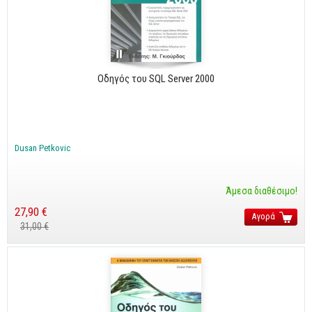
Business
Προσωπική Βελτίωση
Οικονομικά
Οδηγός του SQL Server 2000
Τεχνικά
Πολιτικών Μηχανικών
Αρχιτεκτόνων
Dusan Petkovic
Μηχανολόγων
Ιστορικά
Άμεσα διαθέσιμο!
27,90 €
Γεωπονικά
Αγορά
31,00 €
Προσφορές