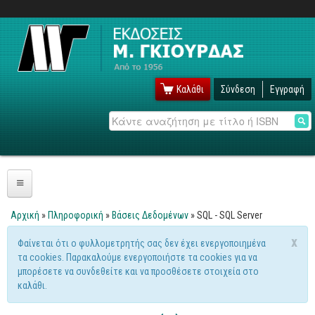
Καλάθι
Σύνδεση
Εγγραφή
Αναζήτηση
Πληροφορική
Αρχική
»
Πληροφορική
»
Βάσεις Δεδομένων
» SQL - SQL Server
Είστε εδώ
Λειτουργικά
x
Φαίνεται ότι ο φυλλομετρητής σας δεν έχει ενεργοποιημένα
Μήνυμα προειδοποίησης
τα cookies. Παρακαλούμε ενεργοποιήστε τα cookies για να
Windows
μπορέσετε να συνδεθείτε και να προσθέσετε στοιχεία στο
Linux
καλάθι.
Unix