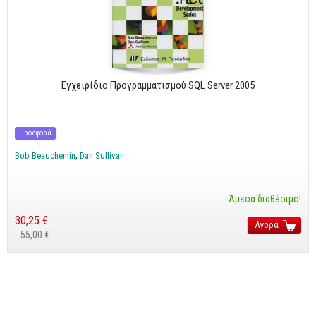
Cobol - Assembly - Fortran
Βάσεις Δεδομένων
SQL
MySQL
Εγχειρίδιο Προγραμματισμού SQL Server 2005
Oracle - SQL
Δίκτυα
Προσφορά
Ασφάλεια
Bob Beauchemin
Dan Sullivan
Hardware
Γραφικά
Άμεσα διαθέσιμο!
Photoshop
30,25 €
Αγορά
55,00 €
After Effects
Acrobat
Illustrator
Σχεδιαστικά