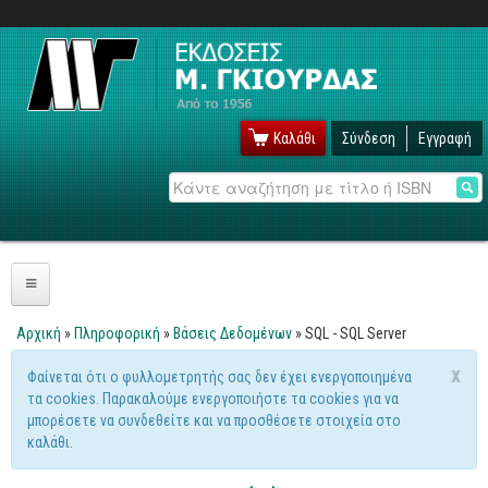
Καλάθι
Σύνδεση
Εγγραφή
Αναζήτηση
Πληροφορική
Αρχική
»
Πληροφορική
»
Βάσεις Δεδομένων
» SQL - SQL Server
Είστε εδώ
Λειτουργικά
x
Φαίνεται ότι ο φυλλομετρητής σας δεν έχει ενεργοποιημένα
Μήνυμα προειδοποίησης
τα cookies. Παρακαλούμε ενεργοποιήστε τα cookies για να
Windows
μπορέσετε να συνδεθείτε και να προσθέσετε στοιχεία στο
Linux
καλάθι.
Unix