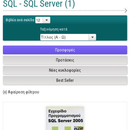
SQL - SQL Server (1)
Γενικά
Microsoft Office
Βιβλία ανά σελίδα
Office
Ταξινόμηση κατά
Word
Excel
Προσφορές
Πρόσβαση
Προτάσεις
Outlook
Νέες κυκλοφορίες
Προγραμματισμός
Best Seller
Java
(x) Αφαίρεση φίλτρου
Delphi - Pascal
Visual Basic
C - C#
C++, Visual C++