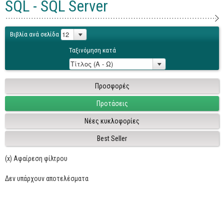
SQL - SQL Server
Γενικά
Microsoft Office
Βιβλία ανά σελίδα
Office
Ταξινόμηση κατά
Word
Excel
Προσφορές
Πρόσβαση
Προτάσεις
Outlook
Νέες κυκλοφορίες
Προγραμματισμός
Best Seller
Java
(x) Αφαίρεση φίλτρου
Delphi - Pascal
Visual Basic
Δεν υπάρχουν αποτελέσματα
C - C#
C++, Visual C++