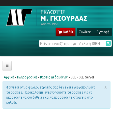
Καλάθι
Σύνδεση
Εγγραφή
Αναζήτηση
Πληροφορική
Αρχική
»
Πληροφορική
»
Βάσεις Δεδομένων
» SQL - SQL Server
Είστε εδώ
Λειτουργικά
x
Φαίνεται ότι ο φυλλομετρητής σας δεν έχει ενεργοποιημένα
Μήνυμα προειδοποίησης
τα cookies. Παρακαλούμε ενεργοποιήστε τα cookies για να
Windows
μπορέσετε να συνδεθείτε και να προσθέσετε στοιχεία στο
Linux
καλάθι.
Unix