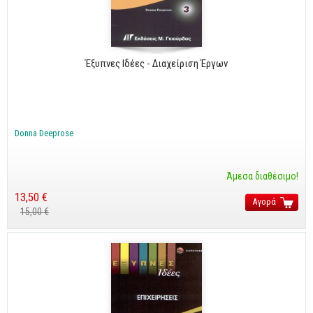
Cobol - Assembly - Fortran
Βάσεις Δεδομένων
SQL
Έξυπνες Ιδέες - Διαχείριση Έργων
MySQL
Oracle - SQL
Δίκτυα
Donna Deeprose
Ασφάλεια
Hardware
Άμεσα διαθέσιμο!
Γραφικά
13,50 €
Αγορά
15,00 €
Photoshop
After Effects
Acrobat
Illustrator
Σχεδιαστικά