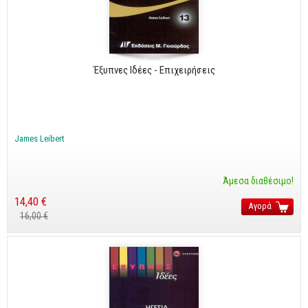
CorelDraw
3ds max
Maya
Έξυπνες Ιδέες - Επιχειρήσεις
AutoCAD
Πολυμέσα - DTP
Πολυμέσα
James Leibert
DTP
Άμεσα διαθέσιμο!
Internet
14,40 €
Αγορά
Web Design
16,00 €
Προγραμματισμός
Γενικά
Γενικά Θέματα