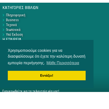
ΚΑΤΗΓΟΡΙΕΣ ΒΙΒΛΙΩΝ
Πληροφορική
Business
Τεχνικά
Γεωπονικά
Υπό Έκδοση
Η ΕΤΑΙΡΕΙΑ
Επικοινωνία
Χρησιμοποιούμε cookies για να
Σχετικά με εμάς
διασφαλίσουμε ότι έχετε την καλύτερη δυνατή
Αρ. Γ.Ε.ΜΗ 3840901000
ΒΟΗΘΕΙΑ
εμπειρία περιήγησης.
Μάθε Περισσότερα
Τρόποι πληρωμής
Τρόποι παραγγελίας
Εντάξει!
Αποστολή προϊόντων
NEWSLETTER
Ενημερωθείτε για τα τελευταία νέα μας!