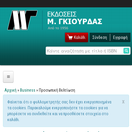
Καλάθι
Σύνδεση
Εγγραφή
Αναζήτηση
Πληροφορική
Αρχική
»
Business
» Προσωπική Βελτίωση
Είστε εδώ
Λειτουργικά
x
Φαίνεται ότι ο φυλλομετρητής σας δεν έχει ενεργοποιημένα
Μήνυμα προειδοποίησης
τα cookies. Παρακαλούμε ενεργοποιήστε τα cookies για να
Windows
μπορέσετε να συνδεθείτε και να προσθέσετε στοιχεία στο
Linux
καλάθι.
Unix