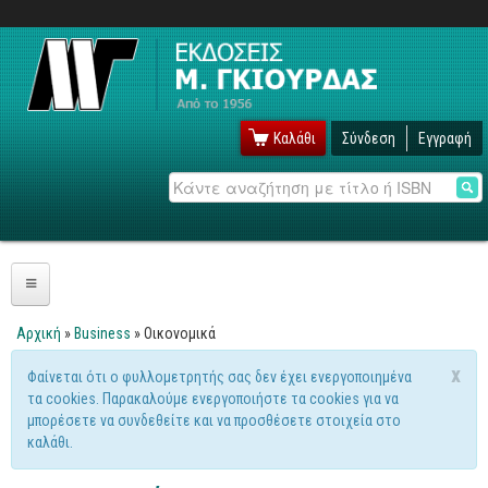
Καλάθι
Σύνδεση
Εγγραφή
Αναζήτηση
Πληροφορική
Αρχική
»
Business
» Οικονομικά
Είστε εδώ
Λειτουργικά
x
Φαίνεται ότι ο φυλλομετρητής σας δεν έχει ενεργοποιημένα
Μήνυμα προειδοποίησης
τα cookies. Παρακαλούμε ενεργοποιήστε τα cookies για να
Windows
μπορέσετε να συνδεθείτε και να προσθέσετε στοιχεία στο
Linux
καλάθι.
Unix