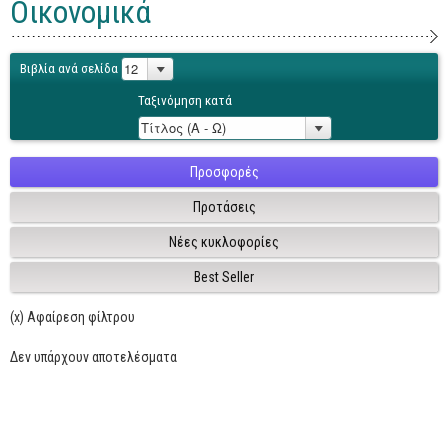
Οικονομικά
Γενικά
Microsoft Office
Βιβλία ανά σελίδα
Office
Ταξινόμηση κατά
Word
Excel
Προσφορές
Πρόσβαση
Προτάσεις
Outlook
Νέες κυκλοφορίες
Προγραμματισμός
Best Seller
Java
(x) Αφαίρεση φίλτρου
Delphi - Pascal
Visual Basic
Δεν υπάρχουν αποτελέσματα
C - C#
C++, Visual C++