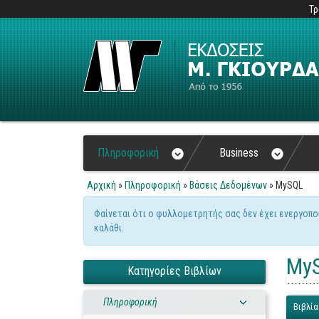
Τρ
Πληροφορική
Business
Αρχική
»
Πληροφορική
»
Βάσεις Δεδομένων
» MySQL
Είστε εδώ
Φαίνεται ότι ο φυλλομετρητής σας δεν έχει ενεργοπο
Μήνυμα προειδοποίηση
καλάθι.
My
Κατηγορίες Βιβλίων
Πληροφορική
Βιβλία