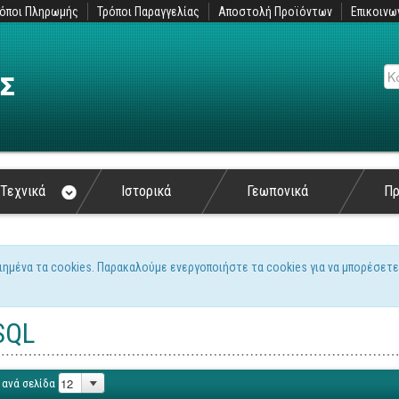
όποι Πληρωμής
Τρόποι Παραγγελίας
Αποστολή Προϊόντων
Επικοινω
Αν
Τεχνικά
Ιστορικά
Γεωπονικά
Π
ιημένα τα cookies. Παρακαλούμε ενεργοποιήστε τα cookies για να μπορέσετε
ς
SQL
 ανά σελίδα