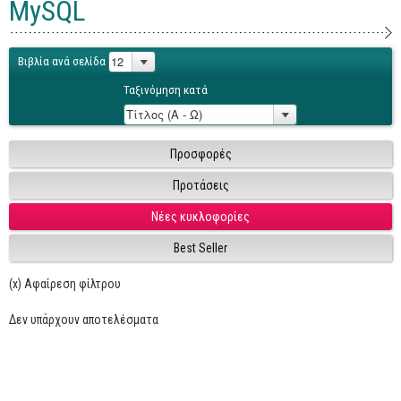
MySQL
Γενικά
Microsoft Office
Βιβλία ανά σελίδα
Office
Ταξινόμηση κατά
Word
Excel
Προσφορές
Πρόσβαση
Προτάσεις
Outlook
Νέες κυκλοφορίες
Προγραμματισμός
Best Seller
Java
(x) Αφαίρεση φίλτρου
Delphi - Pascal
Visual Basic
Δεν υπάρχουν αποτελέσματα
C - C#
C++, Visual C++