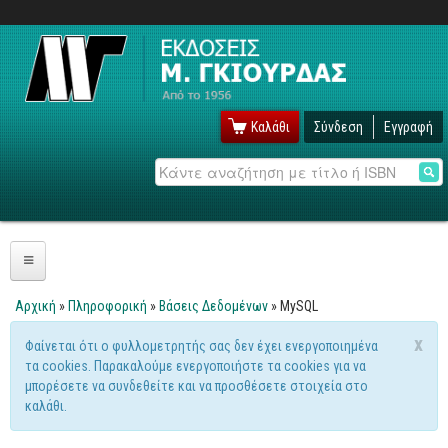
Καλάθι
Σύνδεση
Εγγραφή
Αναζήτηση
Πληροφορική
Αρχική
»
Πληροφορική
»
Βάσεις Δεδομένων
» MySQL
Είστε εδώ
Λειτουργικά
x
Φαίνεται ότι ο φυλλομετρητής σας δεν έχει ενεργοποιημένα
Μήνυμα προειδοποίησης
τα cookies. Παρακαλούμε ενεργοποιήστε τα cookies για να
Windows
μπορέσετε να συνδεθείτε και να προσθέσετε στοιχεία στο
Linux
καλάθι.
Unix