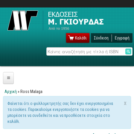
Καλάθι
Σύνδεση
Εγγραφή
Αναζήτηση
Πληροφορική
Αρχική
» Ross Malaga
Είστε εδώ
Λειτουργικά
x
Φαίνεται ότι ο φυλλομετρητής σας δεν έχει ενεργοποιημένα
Μήνυμα προειδοποίησης
τα cookies. Παρακαλούμε ενεργοποιήστε τα cookies για να
Windows
μπορέσετε να συνδεθείτε και να προσθέσετε στοιχεία στο
Linux
καλάθι.
Unix