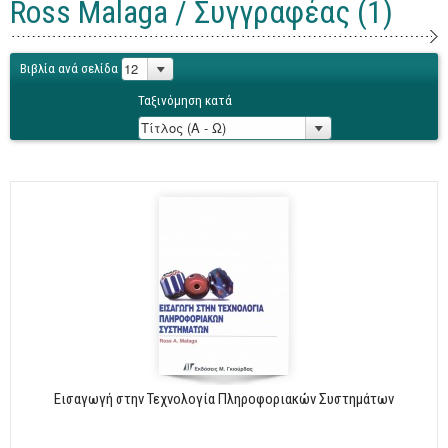
Ross Malaga / Συγγραφέας (1)
Γενικά
Microsoft Office
Βιβλία ανά σελίδα
Office
Ταξινόμηση κατά
Word
Excel
Πρόσβαση
Outlook
Προγραμματισμός
Java
Delphi - Pascal
Visual Basic
C - C#
Εισαγωγή στην Τεχνολογία Πληροφοριακών Συστημάτων
C++, Visual C++