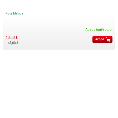
Cobol - Assembly - Fortran
Βάσεις Δεδομένων
Ross Malaga
SQL
MySQL
Άμεσα διαθέσιμο!
Oracle - SQL
40,50 €
Αγορά
45,00 €
Δίκτυα
Ασφάλεια
Hardware
Γραφικά
Photoshop
After Effects
Acrobat
Illustrator
Σχεδιαστικά