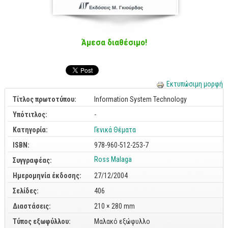
Cobol - Assembly - Fortran
Βάσεις Δεδομένων
SQL
Άμεσα διαθέσιμο!
MySQL
Oracle - SQL
Εκτυπώσιμη μορφή
Δίκτυα
Τίτλος πρωτοτύπου:
Information System Technology
Ασφάλεια
Υπότιτλος:
-
Hardware
Κατηγορία:
Γενικά Θέματα
Γραφικά
ISBN:
978-960-512-253-7
Photoshop
Ross Malaga
Συγγραφέας:
After Effects
Ημερομηνία έκδοσης:
27/12/2004
Acrobat
Σελίδες:
406
Illustrator
Διαστάσεις:
210 × 280 mm
Τύπος εξωφύλλου:
Μαλακό εξώφυλλο
Σχεδιαστικά