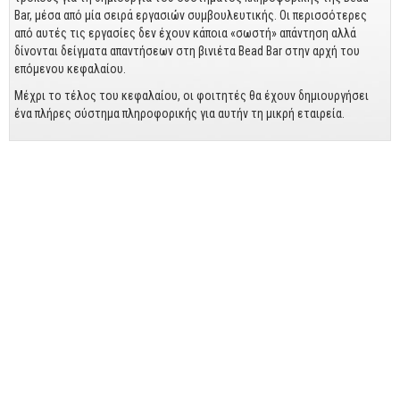
Business
Bar, μέσα από μία σειρά εργασιών συμβουλευτικής. Οι περισσότερες
από αυτές τις εργασίες δεν έχουν κάποια «σωστή» απάντηση αλλά
Προσωπική Βελτίωση
δίνονται δείγματα απαντήσεων στη βινιέτα Bead Bar στην αρχή του
Οικονομικά
επόμενου κεφαλαίου.
Μέχρι το τέλος του κεφαλαίου, οι φοιτητές θα έχουν δημιουργήσει
Τεχνικά
ένα πλήρες σύστημα πληροφορικής για αυτήν τη μικρή εταιρεία.
Πολιτικών Μηχανικών
Αρχιτεκτόνων
Μηχανολόγων
Ιστορικά
Γεωπονικά
Προσφορές