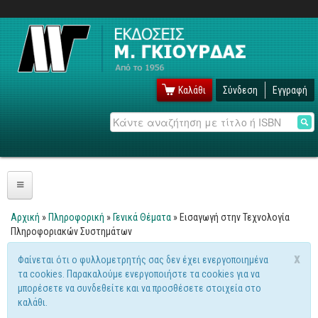
Καλάθι
Σύνδεση
Εγγραφή
Αναζήτηση
Πληροφορική
Αρχική
»
Πληροφορική
»
Γενικά Θέματα
» Εισαγωγή στην Τεχνολογία
Είστε εδώ
Πληροφοριακών Συστημάτων
Λειτουργικά
x
Φαίνεται ότι ο φυλλομετρητής σας δεν έχει ενεργοποιημένα
Windows
Μήνυμα προειδοποίησης
τα cookies. Παρακαλούμε ενεργοποιήστε τα cookies για να
Linux
μπορέσετε να συνδεθείτε και να προσθέσετε στοιχεία στο
καλάθι.
Unix