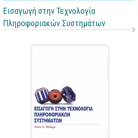
Γενικά
Εισαγωγή στην Τεχνολογία
Microsoft Office
Πληροφοριακών Συστημάτων
Office
Word
Excel
Πρόσβαση
Outlook
Προγραμματισμός
Java
Delphi - Pascal
Visual Basic
C - C#
C++, Visual C++