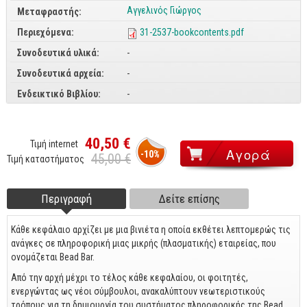
Αγγελινός Γιώργος
Μεταφραστής:
CorelDraw
Περιεχόμενα:
31-2537-bookcontents.pdf
3ds max
Συνοδευτικά υλικά:
-
Maya
Συνοδευτικά αρχεία:
-
AutoCAD
Ενδεικτικό Βιβλίου:
-
Πολυμέσα - DTP
Πολυμέσα
40,50 €
Τιμή internet
-10%
45,00 €
DTP
Τιμή καταστήματος
Internet
Περιγραφή
(ενεργή
Δείτε επίσης
Footer tabs
Web Design
καρτέλα)
Κάθε κεφάλαιο αρχίζει με μια βινιέτα η οποία εκθέτει λεπτομερώς τις
Προγραμματισμός
ανάγκες σε πληροφορική μιας μικρής (πλασματικής) εταιρείας, που
Γενικά
ονομάζεται Bead Bar.
Από την αρχή μέχρι το τέλος κάθε κεφαλαίου, οι φοιτητές,
Γενικά Θέματα
ενεργώντας ως νέοι σύμβουλοι, ανακαλύπτουν νεωτεριστικούς
τρόπους για τη δημιουργία του συστήματος πληροφορικής της Bead