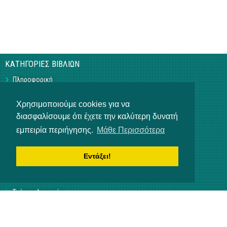
ΚΑΤΗΓΟΡΙΕΣ ΒΙΒΛΙΩΝ
Πληροφορική
Business
Τεχνικά
Χρησιμοποιούμε cookies για να
Γεωπονικά
διασφαλίσουμε ότι έχετε την καλύτερη δυνατή
Υπό Έκδοση
Η ΕΤΑΙΡΕΙΑ
εμπειρία περιήγησης.
Μάθε Περισσότερα
Επικοινωνία
Σχετικά με εμάς
Εντάξει!
Αρ. Γ.Ε.ΜΗ 3840901000
ΒΟΗΘΕΙΑ
Τρόποι πληρωμής
Τρόποι παραγγελίας
Αποστολή προϊόντων
NEWSLETTER