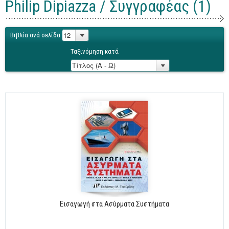
Philip Dipiazza / Συγγραφέας (1)
Γενικά
Microsoft Office
Βιβλία ανά σελίδα
Office
Ταξινόμηση κατά
Word
Excel
Πρόσβαση
Outlook
Προγραμματισμός
Java
Delphi - Pascal
Visual Basic
C - C#
Εισαγωγή στα Ασύρματα Συστήματα
C++, Visual C++