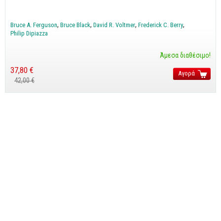
Cobol - Assembly - Fortran
Βάσεις Δεδομένων
Bruce A. Ferguson
Bruce Black
David R. Voltmer
Frederick C. Berry
Philip Dipiazza
SQL
MySQL
Άμεσα διαθέσιμο!
Oracle - SQL
37,80 €
Αγορά
42,00 €
Δίκτυα
Ασφάλεια
Hardware
Γραφικά
Photoshop
After Effects
Acrobat
Illustrator
Σχεδιαστικά