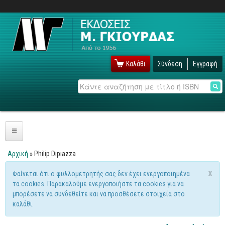
Καλάθι
Σύνδεση
Εγγραφή
Αναζήτηση
Πληροφορική
Αρχική
» Philip Dipiazza
Είστε εδώ
Λειτουργικά
x
Φαίνεται ότι ο φυλλομετρητής σας δεν έχει ενεργοποιημένα
Μήνυμα προειδοποίησης
τα cookies. Παρακαλούμε ενεργοποιήστε τα cookies για να
Windows
μπορέσετε να συνδεθείτε και να προσθέσετε στοιχεία στο
Linux
καλάθι.
Unix