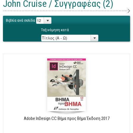
John Cruise / Συγγραφέας (2)
Γενικά
Microsoft Office
Βιβλία ανά σελίδα
Office
Ταξινόμηση κατά
Word
Excel
Πρόσβαση
Outlook
Προγραμματισμός
Java
Delphi - Pascal
Visual Basic
C - C#
Adobe InDesign CC Βήμα προς Βήμα Έκδοση 2017
C++, Visual C++