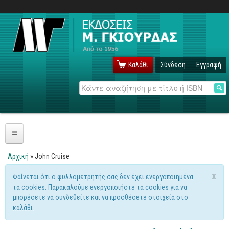
Καλάθι
Σύνδεση
Εγγραφή
Αναζήτηση
Πληροφορική
Αρχική
» John Cruise
Είστε εδώ
Λειτουργικά
x
Φαίνεται ότι ο φυλλομετρητής σας δεν έχει ενεργοποιημένα
Μήνυμα προειδοποίησης
τα cookies. Παρακαλούμε ενεργοποιήστε τα cookies για να
Windows
μπορέσετε να συνδεθείτε και να προσθέσετε στοιχεία στο
Linux
καλάθι.
Unix