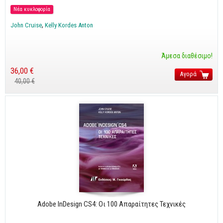
Cobol - Assembly - Fortran
Νέα κυκλοφορία
Βάσεις Δεδομένων
John Cruise
Kelly Kordes Anton
SQL
MySQL
Άμεσα διαθέσιμο!
Oracle - SQL
36,00 €
Αγορά
40,00 €
Δίκτυα
Ασφάλεια
Hardware
Γραφικά
Photoshop
After Effects
Acrobat
Illustrator
Adobe InDesign CS4: Οι 100 Απαραίτητες Τεχνικές
Σχεδιαστικά