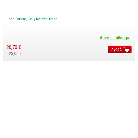
CorelDraw
3ds max
John Cruise
Kelly Kordes Anton
Maya
AutoCAD
Άμεσα διαθέσιμο!
20,70 €
Αγορά
Πολυμέσα - DTP
23,00 €
Πολυμέσα
DTP
Internet
Web Design
Προγραμματισμός
Γενικά
Γενικά Θέματα