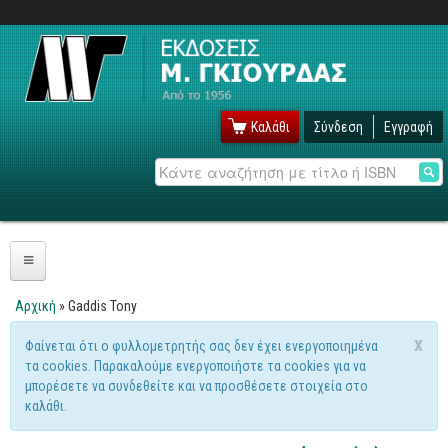
Καλάθι
Σύνδεση
Εγγραφή
Αναζήτηση
Πληροφορική
Αρχική
» Gaddis Tony
Είστε εδώ
Λειτουργικά
x
Φαίνεται ότι ο φυλλομετρητής σας δεν έχει ενεργοποιημένα
Μήνυμα προειδοποίησης
τα cookies. Παρακαλούμε ενεργοποιήστε τα cookies για να
Windows
μπορέσετε να συνδεθείτε και να προσθέσετε στοιχεία στο
Linux
καλάθι.
Unix