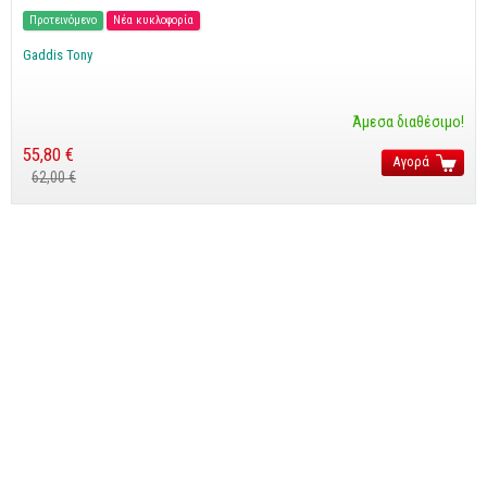
Cobol - Assembly - Fortran
Προτεινόμενο
Νέα κυκλοφορία
Βάσεις Δεδομένων
Gaddis Tony
SQL
MySQL
Άμεσα διαθέσιμο!
Oracle - SQL
55,80 €
Αγορά
62,00 €
Δίκτυα
Ασφάλεια
Hardware
Γραφικά
Photoshop
After Effects
Acrobat
Illustrator
Σχεδιαστικά