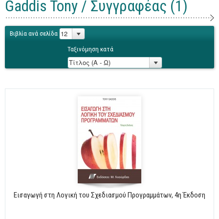
Gaddis Tony / Συγγραφέας (1)
Γενικά
Microsoft Office
Βιβλία ανά σελίδα
Office
Ταξινόμηση κατά
Word
Excel
Πρόσβαση
Outlook
Προγραμματισμός
Java
Delphi - Pascal
Visual Basic
C - C#
Εισαγωγή στη Λογική του Σχεδιασμού Προγραμμάτων, 4η Έκδοση
C++, Visual C++