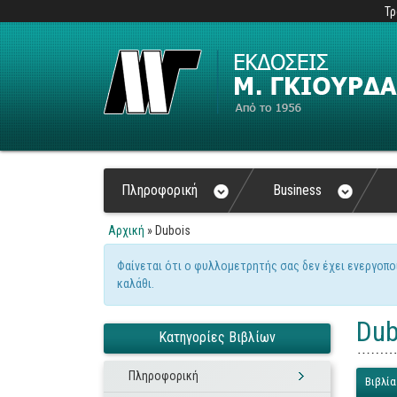
Τρ
Πληροφορική
Business
Αρχική
» Dubois
Είστε εδώ
Φαίνεται ότι ο φυλλομετρητής σας δεν έχει ενεργοπο
Μήνυμα προειδοποίηση
καλάθι.
Dub
Κατηγορίες Βιβλίων
Πληροφορική
Βιβλία