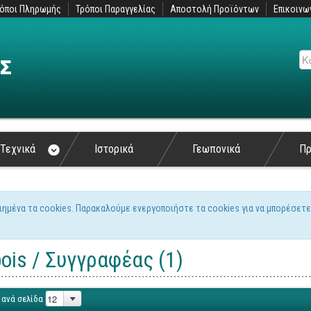
όποι Πληρωμής
Τρόποι Παραγγελίας
Αποστολή Προϊόντων
Επικοινω
Αν
Τεχνικά
Ιστορικά
Γεωπονικά
Π
ιημένα τα cookies. Παρακαλούμε ενεργοποιήστε τα cookies για να μπορέσετε
ς
ois / Συγγραφέας (1)
 ανά σελίδα