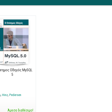
ίσημος Οδηγός MySQL
5
s
Hinz
Pedersen
Άμεσα διαθέσιμο!