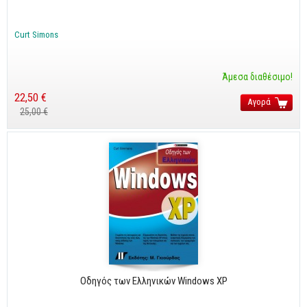
Cobol - Assembly - Fortran
Βάσεις Δεδομένων
Curt Simons
SQL
MySQL
Άμεσα διαθέσιμο!
Oracle - SQL
22,50 €
Αγορά
25,00 €
Δίκτυα
Ασφάλεια
Hardware
Γραφικά
Photoshop
After Effects
Acrobat
Illustrator
Οδηγός των Ελληνικών Windows XP
Σχεδιαστικά