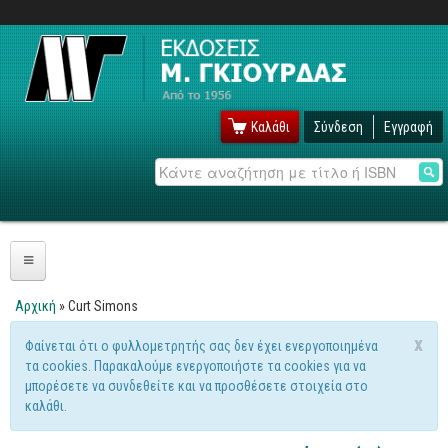
Καλάθι
Σύνδεση
Εγγραφή
Αναζήτηση
Πληροφορική
Αρχική
» Curt Simons
Είστε εδώ
Λειτουργικά
x
Φαίνεται ότι ο φυλλομετρητής σας δεν έχει ενεργοποιημένα
Μήνυμα προειδοποίησης
τα cookies. Παρακαλούμε ενεργοποιήστε τα cookies για να
Windows
μπορέσετε να συνδεθείτε και να προσθέσετε στοιχεία στο
Linux
καλάθι.
Unix