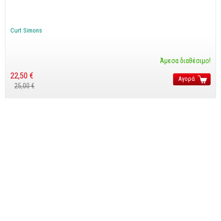
CorelDraw
3ds max
Curt Simons
Maya
AutoCAD
Άμεσα διαθέσιμο!
22,50 €
Αγορά
Πολυμέσα - DTP
25,00 €
Πολυμέσα
DTP
Internet
Web Design
Προγραμματισμός
Γενικά
Γενικά Θέματα