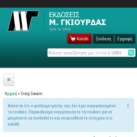
Καλάθι
Σύνδεση
Εγγραφή
Αναζήτηση
Πληροφορική
Αρχική
» Craig Swann
Είστε εδώ
Λειτουργικά
x
Φαίνεται ότι ο φυλλομετρητής σας δεν έχει ενεργοποιημένα
Μήνυμα προειδοποίησης
τα cookies. Παρακαλούμε ενεργοποιήστε τα cookies για να
Windows
μπορέσετε να συνδεθείτε και να προσθέσετε στοιχεία στο
Linux
καλάθι.
Unix