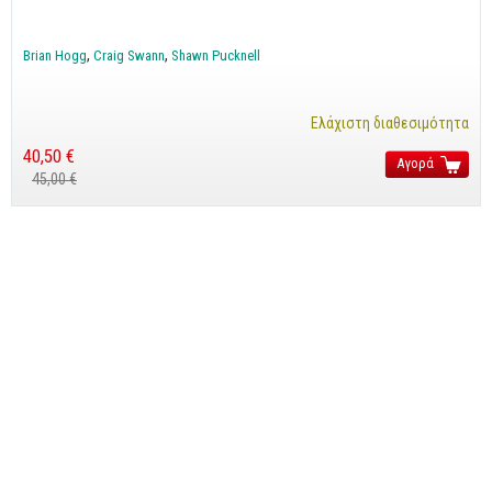
Cobol - Assembly - Fortran
Βάσεις Δεδομένων
Brian Hogg
Craig Swann
Shawn Pucknell
SQL
MySQL
Ελάχιστη διαθεσιμότητα
Oracle - SQL
40,50 €
Αγορά
45,00 €
Δίκτυα
Ασφάλεια
Hardware
Γραφικά
Photoshop
After Effects
Acrobat
Illustrator
Σχεδιαστικά