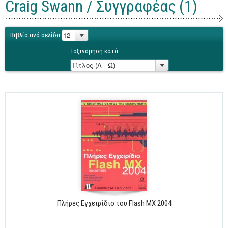
Craig Swann / Συγγραφέας (1)
Γενικά
Microsoft Office
Βιβλία ανά σελίδα
Office
Ταξινόμηση κατά
Word
Excel
Πρόσβαση
Outlook
Προγραμματισμός
Java
Delphi - Pascal
Visual Basic
C - C#
Πλήρες Εγχειρίδιο του Flash MX 2004
C++, Visual C++