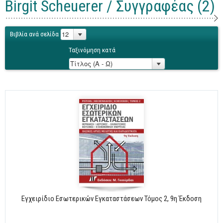
Birgit Scheuerer / Συγγραφέας (2)
Γενικά
Microsoft Office
Βιβλία ανά σελίδα
Office
Ταξινόμηση κατά
Word
Excel
Πρόσβαση
Outlook
Προγραμματισμός
Java
Delphi - Pascal
Visual Basic
C - C#
Εγχειρίδιο Εσωτερικών Εγκαταστάσεων Τόμος 2, 9η Έκδοση
C++, Visual C++