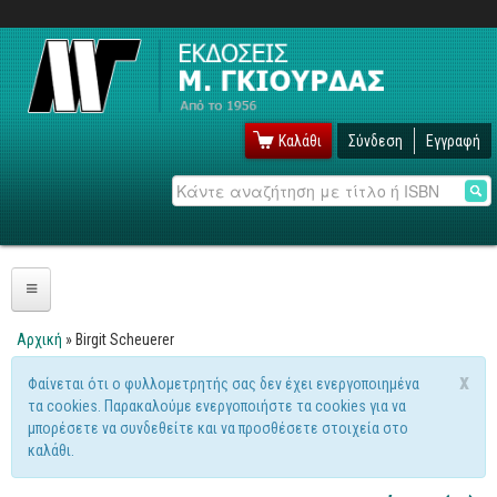
Καλάθι
Σύνδεση
Εγγραφή
Αναζήτηση
Πληροφορική
Αρχική
» Birgit Scheuerer
Είστε εδώ
Λειτουργικά
x
Φαίνεται ότι ο φυλλομετρητής σας δεν έχει ενεργοποιημένα
Μήνυμα προειδοποίησης
τα cookies. Παρακαλούμε ενεργοποιήστε τα cookies για να
Windows
μπορέσετε να συνδεθείτε και να προσθέσετε στοιχεία στο
Linux
καλάθι.
Unix