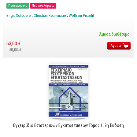
Cobol - Assembly - Fortran
Προτεινόμενο
Νέα κυκλοφορία
Βάσεις Δεδομένων
Birgit Scheuerer
Christian Rechenauer
Wolfram Pistohl
SQL
MySQL
Άμεσα διαθέσιμο!
Oracle - SQL
63,00 €
Αγορά
70,00 €
Δίκτυα
Ασφάλεια
Hardware
Γραφικά
Photoshop
After Effects
Acrobat
Illustrator
Εγχειρίδιο Εσωτερικών Εγκαταστάσεων Τόμος 1, 8η Έκδοση
Σχεδιαστικά