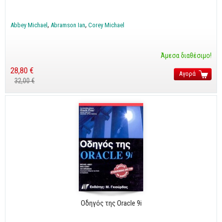
Cobol - Assembly - Fortran
Βάσεις Δεδομένων
Abbey Michael
Abramson Ian
Corey Michael
SQL
MySQL
Άμεσα διαθέσιμο!
Oracle - SQL
28,80 €
Αγορά
32,00 €
Δίκτυα
Ασφάλεια
Hardware
Γραφικά
Photoshop
After Effects
Acrobat
Illustrator
Οδηγός της Oracle 9i
Σχεδιαστικά