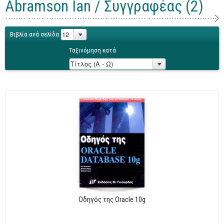
Abramson Ian / Συγγραφέας (2)
Γενικά
Microsoft Office
Βιβλία ανά σελίδα
Office
Ταξινόμηση κατά
Word
Excel
Πρόσβαση
Outlook
Προγραμματισμός
Java
Delphi - Pascal
Visual Basic
C - C#
Οδηγός της Oracle 10g
C++, Visual C++