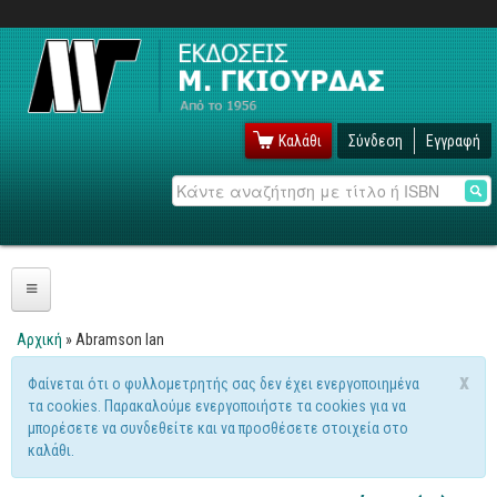
Καλάθι
Σύνδεση
Εγγραφή
Αναζήτηση
Πληροφορική
Αρχική
» Abramson Ian
Είστε εδώ
Λειτουργικά
x
Φαίνεται ότι ο φυλλομετρητής σας δεν έχει ενεργοποιημένα
Μήνυμα προειδοποίησης
τα cookies. Παρακαλούμε ενεργοποιήστε τα cookies για να
Windows
μπορέσετε να συνδεθείτε και να προσθέσετε στοιχεία στο
Linux
καλάθι.
Unix