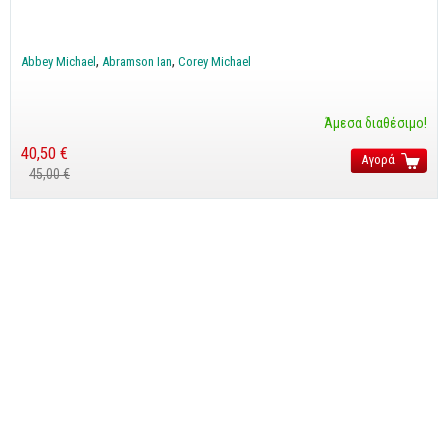
CorelDraw
3ds max
Abbey Michael
Abramson Ian
Corey Michael
Maya
AutoCAD
Άμεσα διαθέσιμο!
40,50 €
Αγορά
Πολυμέσα - DTP
45,00 €
Πολυμέσα
DTP
Internet
Web Design
Προγραμματισμός
Γενικά
Γενικά Θέματα