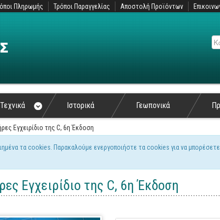
όποι Πληρωμής
Τρόποι Παραγγελίας
Αποστολή Προϊόντων
Επικοινω
Αν
Τεχνικά
Ιστορικά
Γεωπονικά
Π
ρες Εγχειρίδιο της C, 6η Έκδοση
ιημένα τα cookies. Παρακαλούμε ενεργοποιήστε τα cookies για να μπορέσετε
ς
ρες Εγχειρίδιο της C, 6η Έκδοση