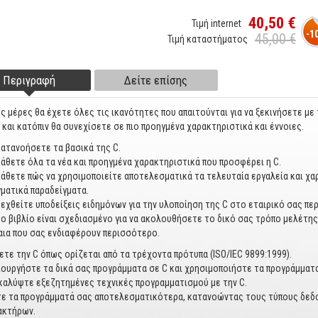
40,50 €
Τιμή internet
-1
45,00 €
Τιμή καταστήματος
Περιγραφή
(ενεργή
Δείτε επίσης
ter tabs
καρτέλα)
ες μέρες θα έχετε όλες τις ικανότητες που απαιτούνται για να ξεκινήσετε με 
 και κατόπιν θα συνεχίσετε σε πιο προηγμένα χαρακτηριστικά και έννοιες.
ατανοήσετε τα βασικά της C.
άθετε όλα τα νέα και προηγμένα χαρακτηριστικά που προσφέρει η C.
άθετε πώς να χρησιμοποιείτε αποτελεσματικά τα τελευταία εργαλεία και χα
ματικά παραδείγματα.
εχθείτε υποδείξεις ειδημόνων για την υλοποίηση της C στο εταιρικό σας πε
ο βιβλίο είναι σχεδιασμένο για να ακολουθήσετε το δικό σας τρόπο μελέτ
ια που σας ενδιαφέρουν περισσότερο.
τε την C όπως ορίζεται από τα τρέχοντα πρότυπα (ISO/IEC 9899:1999).
ουργήστε τα δικά σας προγράμματα σε C και χρησιμοποιήστε τα προγράμματα
καλύψτε εξεζητημένες τεχνικές προγραμματισμού με την C.
τε τα προγράμματά σας αποτελεσματικότερα, κατανοώντας τους τύπους δεδ
ακτήρων.