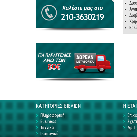
Διευ
Αναπ
Διαβ
Χρη
Βρεί
ΚΑΤΗΓΟΡΙΕΣ ΒΙΒΛΙΩΝ
Η ΕΤΑ
Πληροφορική
Επικο
Business
Σχετι
Τεχνικά
Αρ. 
Γεωπονικά