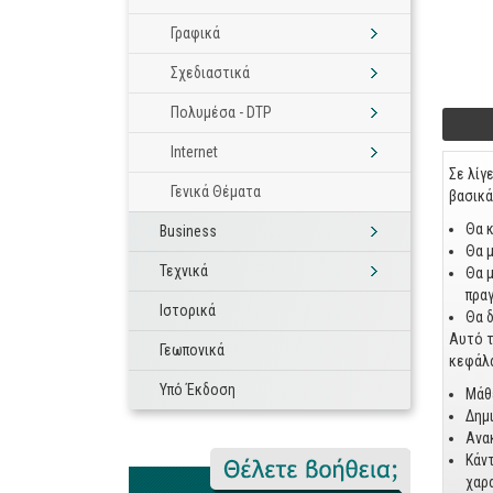
Γραφικά
Σχεδιαστικά
Πολυμέσα - DTP
Foo
Internet
Σε λίγ
Γενικά Θέματα
βασικά
Θα κ
Business
Θα μ
Τεχνικά
Θα μ
πραγ
Ιστορικά
Θα δ
Αυτό τ
Γεωπονικά
κεφάλα
Υπό Έκδοση
Μάθε
Δημι
Ανα
Κάν
χαρ