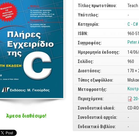
Τίτλος πρωτοτύπου:
Teach 
Υπότιτλος:
-
Κατηγορία:
C - C#
ISBN:
960-5
Peter 
Συγγραφέας:
Ημερομηνία έκδοσης:
14/06
Σελίδες:
960
Διαστάσεις:
170 ×
Τύπος εξωφύλλου:
Μαλακ
Κουτρ
Μεταφραστής:
Περιεχόμενα:
20
Συνοδευτικά υλικά:
CD-R
Άμεσα διαθέσιμο!
Συνοδευτικά αρχεία:
-
Ενδεικτικό Βιβλίου:
-