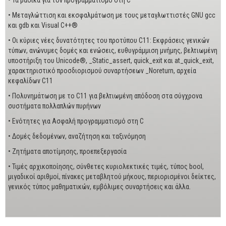
• Τα βασικά για τον προγραμματισμό στη C
• Μεταγλώττιση και εκσφαλμάτωση με τους μεταγλωττιστές GNU gcc
και gdb και Visual C++®
• Οι κύριες νέες δυνατότητες του προτύπου C11: Εκφράσεις γενικών
τύπων, ανώνυμες δομές και ενώσεις, ευθυγράμμιση μνήμης, βελτιωμένη
υποστήριξη του Unicode®, _Static_assert, quick_exit και at_quick_exit,
χαρακτηριστικό προσδιορισμού συναρτήσεων _Noreturn, αρχεία
κεφαλίδων C11
• Πολυνημάτωση με το C11 για βελτιωμένη απόδοση στα σύγχρονα
συστήματα πολλαπλών πυρήνων
• Ενότητες για Ασφαλή προγραμματισμό στη C
• Δομές δεδομένων, αναζήτηση και ταξινόμηση
• Ζητήματα αποτίμησης, προεπεξεργασία
• Τιμές αρχικοποίησης, σύνθετες κυριολεκτικές τιμές, τύπος bool,
μιγαδικοί αριθμοί, πίνακες μεταβλητού μήκους, περιορισμένοι δείκτες,
γενικός τύπος μαθηματικών, εμβόλιμες συναρτήσεις και άλλα.