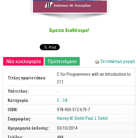
Cobol - Assembly - Fortran
Βάσεις Δεδομένων
SQL
Άμεσα διαθέσιμο!
MySQL
Oracle - SQL
Δίκτυα
Νέα κυκλοφορία
Προτεινόμενο
Εκτυπώσιμη μορφή
Ασφάλεια
C for Programmers with an Introduction to
Hardware
Τίτλος πρωτοτύπου:
C11
Γραφικά
Υπότιτλος:
-
Photoshop
Κατηγορία:
C - C#
After Effects
ISBN:
978-960-512-679-7
Acrobat
Harvey M. Deitel
Paul J. Deitel
Συγγραφέας:
Illustrator
Ημερομηνία έκδοσης:
03/10/2014
Σχεδιαστικά
Σελίδες:
488