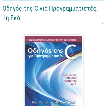
Γενικά
Οδηγός της C για Προγραμματιστές,
Microsoft Office
1η Εκδ.
Office
Word
Excel
Πρόσβαση
Outlook
Προγραμματισμός
Java
Delphi - Pascal
Visual Basic
C - C#
C++, Visual C++