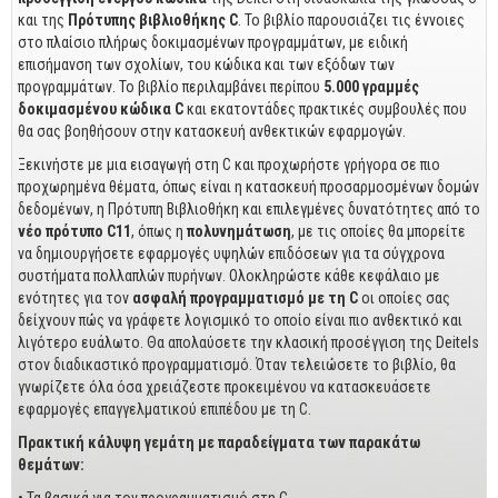
Business
και της
Πρότυπης βιβλιοθήκης
C
. Το βιβλίο παρουσιάζει τις έννοιες
στο πλαίσιο πλήρως δοκιμασμένων προγραμμάτων, με ειδική
Προσωπική Βελτίωση
επισήμανση των σχολίων, του κώδικα και των εξόδων των
Οικονομικά
προγραμμάτων. Το βιβλίο περιλαμβάνει περίπου
5.000 γραμμές
δοκιμασμένου κώδικα
C
και εκατοντάδες πρακτικές συμβουλές που
θα σας βοηθήσουν στην κατασκευή ανθεκτικών εφαρμογών.
Τεχνικά
Ξεκινήστε με μια εισαγωγή στη C και προχωρήστε γρήγορα σε πιο
Πολιτικών Μηχανικών
προχωρημένα θέματα, όπως είναι η κατασκευή προσαρμοσμένων δομών
δεδομένων, η Πρότυπη Βιβλιοθήκη και επιλεγμένες δυνατότητες από το
Αρχιτεκτόνων
νέο πρότυπο
C
11
, όπως η
πολυνημάτωση
, με τις οποίες θα μπορείτε
Μηχανολόγων
να δημιουργήσετε εφαρμογές υψηλών επιδόσεων για τα σύγχρονα
συστήματα πολλαπλών πυρήνων. Ολοκληρώστε κάθε κεφάλαιο με
Ιστορικά
ενότητες για τον
ασφαλή προγραμματισμό με τη
C
οι οποίες σας
δείχνουν πώς να γράφετε λογισμικό το οποίο είναι πιο ανθεκτικό και
Γεωπονικά
λιγότερο ευάλωτο. Θα απολαύσετε την κλασική προσέγγιση της Deitels
στον διαδικαστικό προγραμματισμό. Όταν τελειώσετε το βιβλίο, θα
Προσφορές
γνωρίζετε όλα όσα χρειάζεστε προκειμένου να κατασκευάσετε
εφαρμογές επαγγελματικού επιπέδου με τη C.
Πρακτική κάλυψη γεμάτη με παραδείγματα των παρακάτω
θεμάτων: