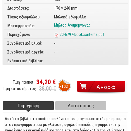
Διαστάσεις:
170 × 240 mm
CorelDraw
Τύπος εξωφύλλου:
Μαλακό εξώφυλλο
3ds max
Μήλιος Αγαμέμνωνας
Μεταφραστής:
Maya
Περιεχόμενα:
20-6797-bookcontents.pdf
AutoCAD
Συνοδευτικά υλικά:
-
Πολυμέσα - DTP
Συνοδευτικά αρχεία:
-
Πολυμέσα
Ενδεικτικό Βιβλίου:
-
DTP
Internet
34,20 €
Τιμή internet
-10%
38,00 €
Τιμή καταστήματος
Web Design
Προγραμματισμός
Περιγραφή
(ενεργή
Δείτε επίσης
Footer tabs
Γενικά
καρτέλα)
Αυτό το βιβλίο, το οποίο απευθύνεται σε προγραμματιστές με εμπειρία
Γενικά Θέματα
στον προγραμματισμό με γλώσσες υψηλού επιπέδου, εφαρμόζει την
προσέγγιση ενεργού κώδικα
της Deitel στη διδασκαλία της γλώσσας C