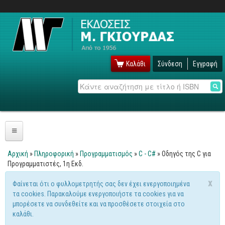
Καλάθι
Σύνδεση
Εγγραφή
Αναζήτηση
Πληροφορική
Αρχική
»
Πληροφορική
»
Προγραμματισμός
»
C - C#
» Οδηγός της C για
Είστε εδώ
Προγραμματιστές, 1η Εκδ.
Λειτουργικά
x
Φαίνεται ότι ο φυλλομετρητής σας δεν έχει ενεργοποιημένα
Windows
Μήνυμα προειδοποίησης
τα cookies. Παρακαλούμε ενεργοποιήστε τα cookies για να
Linux
μπορέσετε να συνδεθείτε και να προσθέσετε στοιχεία στο
καλάθι.
Unix