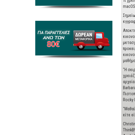
Τι χρε
macOS.
Σημείω
εγγραφ
Αποκτή
εικονο
μετασχ
προκει
εικονο
μαθήμα
"Η σει
χρειάζ
αρχεία
Barbar
Πιστοπ
Rocky 
"Μαθαί
είτε ε
Christ
ThinkB