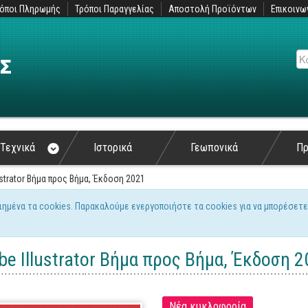
όποι Πληρωμής
Τρόποι Παραγγελίας
Αποστολή Προϊόντων
Επικοινω
Αν
Τεχνικά
Ιστορικά
Γεωπονικά
Π
ustrator Βήμα προς Βήμα, Έκδοση 2021
ιημένα τα cookies. Παρακαλούμε ενεργοποιήστε τα cookies για να μπορέσετε
ς
be Illustrator Βήμα προς Βήμα, Έκδοση 
Νέα κυκλοφορία