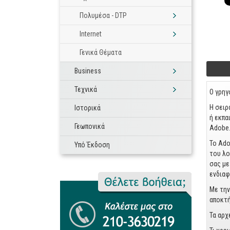
Πολυμέσα - DTP
Internet
Γενικά Θέματα
Business
Foo
Τεχνικά
Ο γρηγ
Η σειρ
Ιστορικά
ή εκπα
Γεωπονικά
Adobe
Το Ado
Υπό Έκδοση
του λο
σας με
ενδιαφ
Με την
αποκτή
Τα αρχ