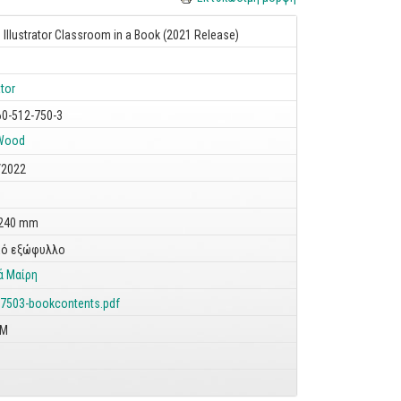
Illustrator Classroom in a Book (2021 Release)
ator
60-512-750-3
 Wood
/2022
 240 mm
ό εξώφυλλο
ά Μαίρη
-7503-bookcontents.pdf
OM