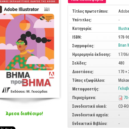
Τίτλος πρωτοτύπου:
Adobe 
Υπότιτλος:
-
Κατηγορία:
Illustr
ISBN:
978-9
Brian
Συγγραφέας:
Ημερομηνία έκδοσης:
17/06
Σελίδες:
480
Διαστάσεις:
170 ×
Τύπος εξωφύλλου:
Μαλακ
Γκλαβ
Μεταφραστής:
Περιεχόμενα:
70
Συνοδευτικά υλικά:
CD-R
Άμεσα διαθέσιμο!
Συνοδευτικά αρχεία:
-
Ενδεικτικό Βιβλίου:
-