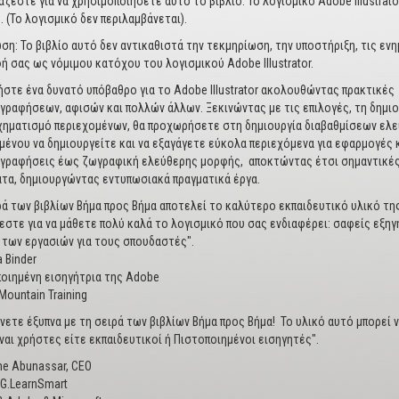
ιάζεστε για να χρησιμοποιήσετε αυτό το βιβλίο: Το λογισμικό Adobe Illustrato
 (Το λογισμικό δεν περιλαμβάνεται).
ση: Το βιβλίο αυτό δεν αντικαθιστά την τεκμηρίωση, την υποστήριξη, τις ε
ή σας ως νόμιμου κατόχου του λογισμικού Adobe Illustrator.
στε ένα δυνατό υπόβαθρο για το Adobe Illustrator ακολουθώντας πρακτικές 
γραφήσεων, αφισών και πολλών άλλων. Ξεκινώντας με τις επιλογές, τη δημιο
ηματισμό περιεχομένων, θα προχωρήσετε στη δημιουργία διαβαθμίσεων ελεύ
μένου να δημιουργείτε και να εξαγάγετε εύκολα περιεχόμενα για εφαρμογές κ
γραφήσεις έως ζωγραφική ελεύθερης μορφής, αποκτώντας έτσι σημαντικές δ
τα, δημιουργώντας εντυπωσιακά πραγματικά έργα.
ρά των βιβλίων Βήμα προς Βήμα αποτελεί το καλύτερο εκπαιδευτικό υλικό της
εστε για να μάθετε πολύ καλά το λογισμικό που σας ενδιαφέρει: σαφείς εξηγ
 των εργασιών για τους σπουδαστές".
a Binder
οιημένη εισηγήτρια της Adobe
Mountain Training
νετε έξυπνα με τη σειρά των βιβλίων Βήμα προς Βήμα! Το υλικό αυτό μπορεί 
ίναι χρήστες είτε εκπαιδευτικοί ή Πιστοποιημένοι εισηγητές".
ine Abunassar, CEO
!G.LearnSmart