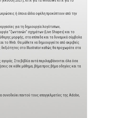
r (έκδοση 2021), είτε για τα Windows είτε για το
νημερώσεις ή όποια άλλα οφέλη προκύπτουν από την
εργασίες για τη δημιουργία λογότυπων,
υργία "ζωντανών" σχημάτων (Live Shapes) και το
θερης μορφής, στα επίπεδα και τα δυναμικά σύμβολα
αι το Web. Θα μάθετε να δημιουργείτε από ακριβείς
εξιότητες στο Illustrator καθώς θα προχωράτε στα
 αγοράς. Στα βιβλία αυτά περιλαμβάνονται όλα όσα
ήσεις σε κάθε μάθημα, βήμα προς βήμα οδηγίες και τα
να συνοδεύει παντού τους επαγγελματίες της Adobe,