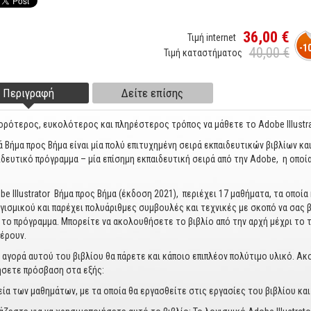
36,00 €
Τιμή internet
-1
40,00 €
Τιμή καταστήματος
Περιγραφή
(ενεργή
Δείτε επίσης
ter tabs
καρτέλα)
ορότερος, ευκολότερος και πληρέστερος τρόπος να μάθετε το Adobe Illustra
ά Βήμα προς Βήμα είναι μία πολύ επιτυχημένη σειρά εκπαιδευτικών βιβλίων κα
ιδευτικό πρόγραμμα – μία επίσημη εκπαιδευτική σειρά από την Adobe, η οποί
.
be Illustrator Βήμα προς Βήμα (έκδοση 2021), περιέχει 17 μαθήματα, τα οποί
γισμικού και παρέχει πολυάριθμες συμβουλές και τεχνικές με σκοπό να σας β
 το πρόγραμμα. Μπορείτε να ακολουθήσετε το βιβλίο από την αρχή μέχρι το 
έρουν.
 αγορά αυτού του βιβλίου θα πάρετε και κάποιο επιπλέον πολύτιμο υλικό. Ακ
σετε πρόσβαση στα εξής:
εία των μαθημάτων, με τα οποία θα εργασθείτε στις εργασίες του βιβλίου κα