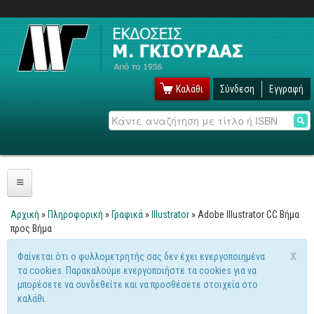
Καλάθι
Σύνδεση
Εγγραφή
Αναζήτηση
Πληροφορική
Αρχική
»
Πληροφορική
»
Γραφικά
»
Illustrator
» Adobe Illustrator CC Βήμα
Είστε εδώ
προς Βήμα
Λειτουργικά
x
Φαίνεται ότι ο φυλλομετρητής σας δεν έχει ενεργοποιημένα
Windows
Μήνυμα προειδοποίησης
τα cookies. Παρακαλούμε ενεργοποιήστε τα cookies για να
Linux
μπορέσετε να συνδεθείτε και να προσθέσετε στοιχεία στο
καλάθι.
Unix