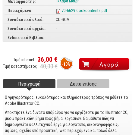
Γκλαβά Μαίρη
Μεταφραστής:
CorelDraw
Περιεχόμενα:
70-6629-bookcontents.pdf
3ds max
Συνοδευτικά υλικά:
CD-ROM
Maya
Συνοδευτικά αρχεία:
-
AutoCAD
Ενδεικτικό Βιβλίου:
-
Πολυμέσα - DTP
36,00 €
Τιμή internet
Πολυμέσα
-10%
40,00 €
Τιμή καταστήματος
DTP
Internet
Περιγραφή
(ενεργή
Δείτε επίσης
Footer tabs
καρτέλα)
Web Design
Ο γρηγορότερος, ευκολότερος και πληρέστερος τρόπος να μάθετε το
Προγραμματισμός
Adobe Illustrator CC.
Γενικά
Αποκτήστε ένα δυνατό υπόβαθρο για να εργάζεστε με το Illustrator CC,
μέσω πρακτικών, βήμα προς βήμα, εργασιών. Θα μάθετε πώς να
Γενικά Θέματα
δημιουργείτε καλλιτεχνικά έργα για λογότυπα, εικονογραφήσεις,
αφίσες, σχέδια υπό προοπτική, web περιεχόμενα και πολλά άλλα.