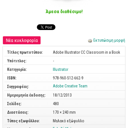
Cobol - Assembly - Fortran
Άμεσα διαθέσιμο!
Βάσεις Δεδομένων
SQL
MySQL
Νέα κυκλοφορία
Oracle - SQL
Εκτυπώσιμη μορφή
Δίκτυα
Τίτλος πρωτοτύπου:
Adobe Illustrator CC Classroom in a Book
Ασφάλεια
Υπότιτλος:
-
Hardware
Κατηγορία:
Illustrator
ISBN:
Γραφικά
978-960-512-662-9
Adobe Creative Team
Συγγραφέας:
Photoshop
Ημερομηνία έκδοσης:
18/12/2013
After Effects
Σελίδες:
480
Acrobat
Διαστάσεις:
170 × 240 mm
Illustrator
Τύπος εξωφύλλου:
Μαλακό εξώφυλλο
Σχεδιαστικά