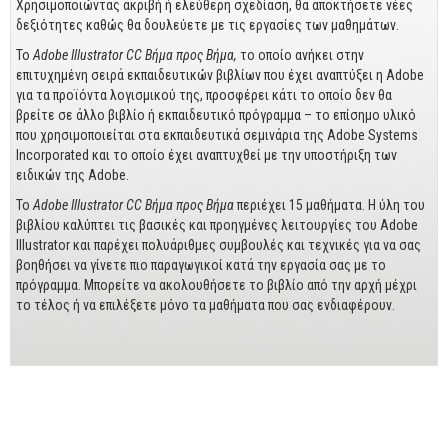
Business
Χρησιμοποιώντας ακριβή ή ελεύθερη σχεδίαση, θα αποκτήσετε νέες
δεξιότητες καθώς θα δουλεύετε με τις εργασίες των μαθημάτων.
Προσωπική Βελτίωση
Το
Adobe
Illustrator
CC Βήμα προς Βήμα,
το οποίο ανήκει στην
επιτυχημένη σειρά εκπαιδευτικών βιβλίων που έχει αναπτύξει η Adobe
Οικονομικά
για τα προϊόντα λογισμικού της, προσφέρει κάτι το οποίο δεν θα
βρείτε σε άλλο βιβλίο ή εκπαιδευτικό πρόγραμμα – το επίσημο υλικό
Τεχνικά
που χρησιμοποιείται στα εκπαιδευτικά σεμινάρια της Adobe Systems
Incorporated και το οποίο έχει αναπτυχθεί με την υποστήριξη των
Πολιτικών Μηχανικών
ειδικών της Adobe.
Αρχιτεκτόνων
Το
Adobe
Illustrator
CC Βήμα προς Βήμα
περιέχει 15 μαθήματα. Η ύλη του
Μηχανολόγων
βιβλίου καλύπτει τις βασικές και προηγμένες λειτουργίες του Adobe
Illustrator και παρέχει πολυάριθμες συμβουλές και τεχνικές για να σας
βοηθήσει να γίνετε πιο παραγωγικοί κατά την εργασία σας με το
Ιστορικά
πρόγραμμα. Μπορείτε να ακολουθήσετε το βιβλίο από την αρχή μέχρι
το τέλος ή να επιλέξετε μόνο τα μαθήματα που σας ενδιαφέρουν.
Γεωπονικά
Προσφορές