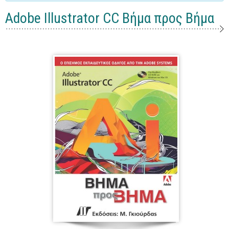
Γενικά
Adobe Illustrator CC Βήμα προς Βήμα
Microsoft Office
Office
Word
Excel
Πρόσβαση
Outlook
Προγραμματισμός
Java
Delphi - Pascal
Visual Basic
C - C#
C++, Visual C++