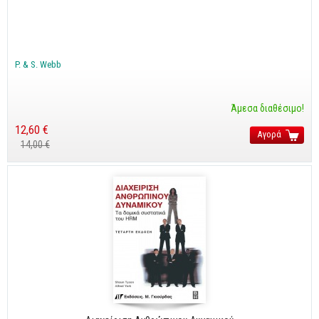
Cobol - Assembly - Fortran
Βάσεις Δεδομένων
SQL
P. & S. Webb
MySQL
Oracle - SQL
Άμεσα διαθέσιμο!
12,60 €
Δίκτυα
Αγορά
14,00 €
Ασφάλεια
Hardware
Γραφικά
Photoshop
After Effects
Acrobat
Illustrator
Σχεδιαστικά