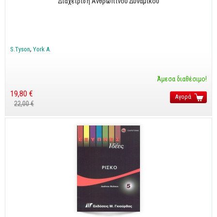
Διαχείριση Ανθρώπινου Δυναμικού
CorelDraw
3ds max
Maya
S.Tyson
York A.
AutoCAD
Άμεσα διαθέσιμο!
Πολυμέσα - DTP
19,80 €
Πολυμέσα
Αγορά
22,00 €
DTP
Internet
Web Design
Προγραμματισμός
Γενικά
Γενικά Θέματα