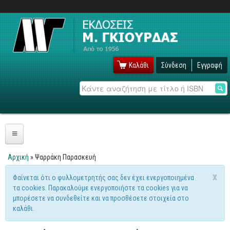
Καλάθι
Σύνδεση
Εγγραφή
Αναζήτηση
Πληροφορική
Αρχική
» Ψαρράκη Παρασκευή
Είστε εδώ
Λειτουργικά
x
Φαίνεται ότι ο φυλλομετρητής σας δεν έχει ενεργοποιημένα
Μήνυμα προειδοποίησης
τα cookies. Παρακαλούμε ενεργοποιήστε τα cookies για να
Windows
μπορέσετε να συνδεθείτε και να προσθέσετε στοιχεία στο
Linux
καλάθι.
Unix