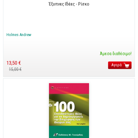
Business
Έξυπνες Ιδέες - Ρίσκο
Προσωπική Βελτίωση
Οικονομικά
Holmes Andrew
Τεχνικά
Πολιτικών Μηχανικών
Άμεσα διαθέσιμο!
Αρχιτεκτόνων
13,50 €
Αγορά
Μηχανολόγων
15,00 €
Ιστορικά
Γεωπονικά
Προσφορές