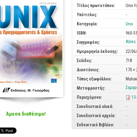
Τίτλος πρωτοτύπου:
Unix f
Υπότιτλος:
-
Κατηγορία:
Unix
ISBN:
960-5
Ables 
Συγγραφέας:
Ημερομηνία έκδοσης:
22/06
Σελίδες:
718
Διαστάσεις:
170 ×
Τύπος εξωφύλλου:
Μαλακ
Σαμαρά
Μεταφραστής:
Περιεχόμενα:
13
Συνοδευτικά υλικά:
-
Άμεσα διαθέσιμο!
Συνοδευτικά αρχεία:
-
Ενδεικτικό Βιβλίου:
-