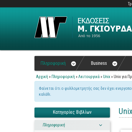
Τρ
Πληροφορική
Business
Αρχική
»
Πληροφορική
»
Λειτουργικά
»
Unix
» Unix για Π
Είστε εδώ
Φαίνεται ότι ο φυλλομετρητής σας δεν έχει ενεργοπο
Μήνυμα προειδοποίηση
καλάθι.
Uni
Κατηγορίες Βιβλίων
Πληροφορική