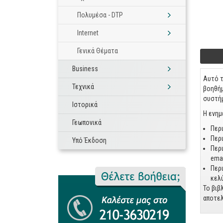
Πολυμέσα - DTP
Internet
Γενικά Θέματα
Foo
Business
Αυτό τ
Τεχνικά
βοηθήμ
συστή
Ιστορικά
Η ενημ
Γεωπονικά
Περι
Περι
Υπό Έκδοση
Περι
ema
Περι
κελύ
Το βιβ
αποτελ