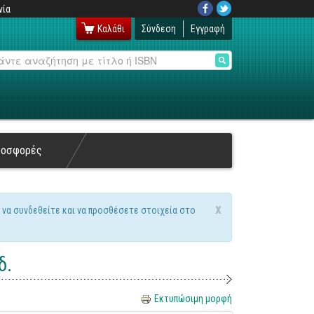
νία
Καλάθι
Σύνδεση
Εγγραφή
αζήτηση
ροσφορές
x
 να συνδεθείτε και να προσθέσετε στοιχεία στο
δ.
Εκτυπώσιμη μορφή