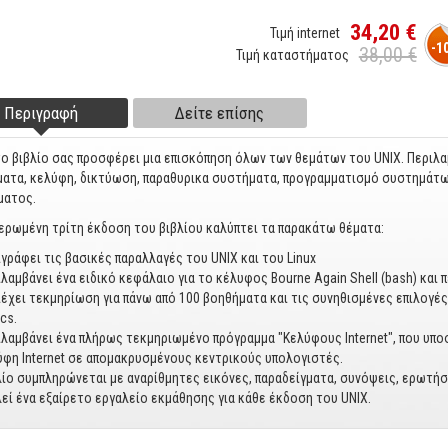
34,20 €
Τιμή internet
-1
38,00 €
Τιμή καταστήματος
Περιγραφή
(ενεργή
Δείτε επίσης
ter tabs
καρτέλα)
ο βιβλίο σας προσφέρει μια επισκόπηση όλων των θεμάτων του UNIX. Περιλα
ατα, κελύφη, δικτύωση, παραθυρικα συστήματα, προγραμματισμό συστημάτων
ματος.
ερωμένη τρίτη έκδοση του βιβλίου καλύπτει τα παρακάτω θέματα:
γράφει τις βασικές παραλλαγές του UNIX και του Linux
λαμβάνει ένα ειδικό κεφάλαιο για το κέλυφος Bourne Again Shell (bash) και
έχει τεκμηρίωση για πάνω από 100 βοηθήματα και τις συνηθισμένες επιλογές τ
cs.
λαμβάνει ένα πλήρως τεκμηριωμένο πρόγραμμα "Κελύφους Internet", που υπο
φη Internet σε απομακρυσμένους κεντρικούς υπολογιστές.
λίο συμπληρώνεται με αναρίθμητες εικόνες, παραδείγματα, συνόψεις, ερωτήσε
εί ένα εξαίρετο εργαλείο εκμάθησης για κάθε έκδοση του UNIX.