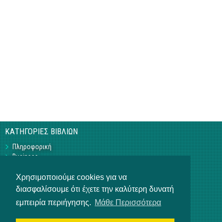
ΚΑΤΗΓΟΡΙΕΣ ΒΙΒΛΙΩΝ
Πληροφορική
Business
Τεχνικά
Γεωπονικά
Χρησιμοποιούμε cookies για να
Υπό Έκδοση
διασφαλίσουμε ότι έχετε την καλύτερη δυνατή
Η ΕΤΑΙΡΕΙΑ
εμπειρία περιήγησης.
Μάθε Περισσότερα
Επικοινωνία
Σχετικά με εμάς