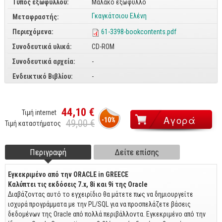
Τύπος εξωφύλλου:
Μαλακό εξώφυλλο
CorelDraw
Γκαγκάτσιου Ελένη
Μεταφραστής:
3ds max
Περιεχόμενα:
61-3398-bookcontents.pdf
Maya
Συνοδευτικά υλικά:
CD-ROM
AutoCAD
Συνοδευτικά αρχεία:
-
Ενδεικτικό Βιβλίου:
-
Πολυμέσα - DTP
Πολυμέσα
44,10 €
Τιμή internet
DTP
-10%
49,00 €
Τιμή καταστήματος
Internet
Web Design
Περιγραφή
(ενεργή
Δείτε επίσης
Footer tabs
καρτέλα)
Προγραμματισμός
Εγκεκριμένο από την ORACLE in GREECE
Γενικά
Καλύπτει τις εκδόσεις 7.x, 8i και 9i της Oracle
Διαβάζοντας αυτό το εγχειρίδιο θα μάτετε πως να δημιουργείτε
Γενικά Θέματα
ισχυρά προγράμματα με την PL/SQL για να προσπελάζετε βάσεις
δεδομένων της Oracle από πολλά περιβάλλοντα. Εγκεκριμένο από την