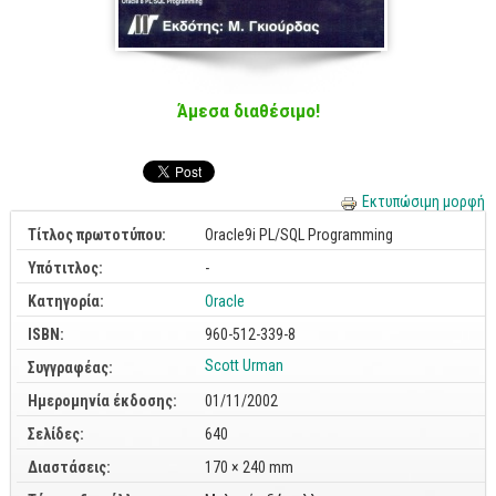
Cobol - Assembly - Fortran
Βάσεις Δεδομένων
SQL
Άμεσα διαθέσιμο!
MySQL
Oracle - SQL
Δίκτυα
Εκτυπώσιμη μορφή
Ασφάλεια
Τίτλος πρωτοτύπου:
Oracle9i PL/SQL Programming
Υπότιτλος:
Hardware
-
Κατηγορία:
Oracle
Γραφικά
ISBN:
960-512-339-8
Photoshop
Scott Urman
Συγγραφέας:
After Effects
Ημερομηνία έκδοσης:
01/11/2002
Acrobat
Σελίδες:
640
Illustrator
Διαστάσεις:
170 × 240 mm
Σχεδιαστικά