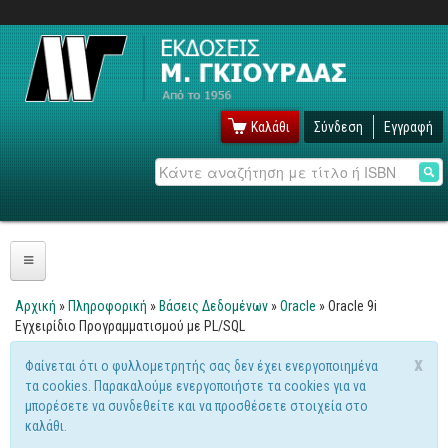
Καλάθι
Σύνδεση
Εγγραφή
Αναζήτηση
Πληροφορική
Αρχική
»
Πληροφορική
»
Βάσεις Δεδομένων
»
Oracle
» Oracle 9i
Είστε εδώ
Εγχειρίδιο Προγραμματισμού με PL/SQL
Λειτουργικά
x
Φαίνεται ότι ο φυλλομετρητής σας δεν έχει ενεργοποιημένα
Windows
Μήνυμα προειδοποίησης
τα cookies. Παρακαλούμε ενεργοποιήστε τα cookies για να
Linux
μπορέσετε να συνδεθείτε και να προσθέσετε στοιχεία στο
καλάθι.
Unix