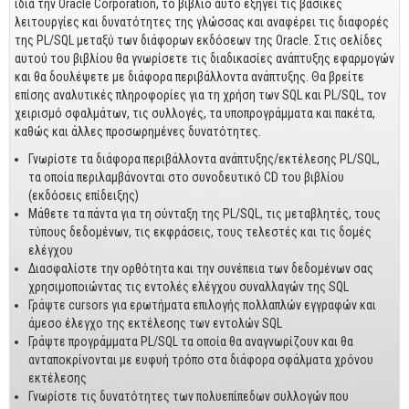
ίδια την Oracle Corporation, το βιβλίο αυτό εξηγεί τις βασικές
Business
λειτουργίες και δυνατότητες της γλώσσας και αναφέρει τις διαφορές
της PL/SQL μεταξύ των διάφορων εκδόσεων της Oracle. Στις σελίδες
Προσωπική Βελτίωση
αυτού του βιβλίου θα γνωρίσετε τις διαδικασίες ανάπτυξης εφαρμογών
Οικονομικά
και θα δουλέψετε με διάφορα περιβάλλοντα ανάπτυξης. Θα βρείτε
επίσης αναλυτικές πληροφορίες για τη χρήση των SQL και PL/SQL, τον
Τεχνικά
χειρισμό σφαλμάτων, τις συλλογές, τα υποπρογράμματα και πακέτα,
καθώς και άλλες προσωρημένες δυνατότητες.
Πολιτικών Μηχανικών
Γνωρίστε τα διάφορα περιβάλλοντα ανάπτυξης/εκτέλεσης PL/SQL,
Αρχιτεκτόνων
τα οποία περιλαμβάνονται στο συνοδευτικό CD του βιβλίου
(εκδόσεις επίδειξης)
Μηχανολόγων
Μάθετε τα πάντα για τη σύνταξη της PL/SQL, τις μεταβλητές, τους
τύπους δεδομένων, τις εκφράσεις, τους τελεστές και τις δομές
Ιστορικά
ελέγχου
Διασφαλίστε την ορθότητα και την συνέπεια των δεδομένων σας
Γεωπονικά
χρησιμοποιώντας τις εντολές ελέγχου συναλλαγών της SQL
Γράψτε cursors για ερωτήματα επιλογής πολλαπλών εγγραφών και
Προσφορές
άμεσο έλεγχο της εκτέλεσης των εντολών SQL
Γράψτε προγράμματα PL/SQL τα οποία θα αναγνωρίζουν και θα
ανταποκρίνονται με ευφυή τρόπο στα διάφορα σφάλματα χρόνου
εκτέλεσης
Γνωρίστε τις δυνατότητες των πολυεπίπεδων συλλογών που