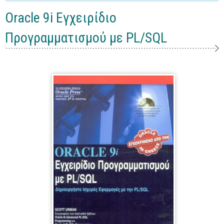
Γενικά
Oracle 9i Εγχειρίδιο
Microsoft Office
Προγραμματισμού με PL/SQL
Office
Word
Excel
Πρόσβαση
Outlook
Προγραμματισμός
Java
Delphi - Pascal
Visual Basic
C - C#
C++, Visual C++