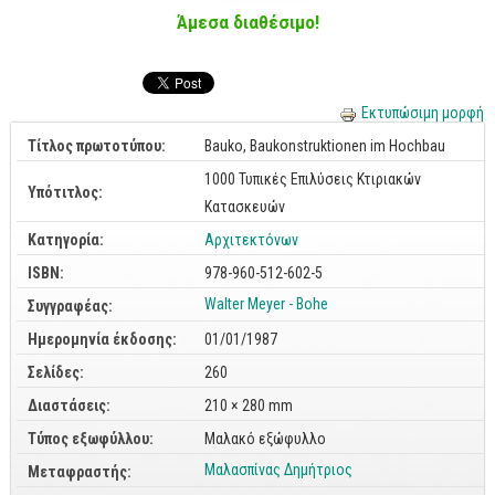
Cobol - Assembly - Fortran
Άμεσα διαθέσιμο!
Βάσεις Δεδομένων
SQL
Εκτυπώσιμη μορφή
MySQL
Τίτλος πρωτοτύπου:
Bauko, Baukonstruktionen im Hochbau
Oracle - SQL
1000 Τυπικές Επιλύσεις Κτιριακών
Υπότιτλος:
Δίκτυα
Κατασκευών
Ασφάλεια
Κατηγορία:
Αρχιτεκτόνων
Hardware
ISBN:
978-960-512-602-5
Γραφικά
Walter Meyer - Bohe
Συγγραφέας:
Ημερομηνία έκδοσης:
01/01/1987
Photoshop
Σελίδες:
260
After Effects
Διαστάσεις:
210 × 280 mm
Acrobat
Τύπος εξωφύλλου:
Μαλακό εξώφυλλο
Illustrator
Μαλασπίνας Δημήτριος
Μεταφραστής:
Σχεδιαστικά