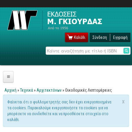
Καλάθι
Σύνδεση
Εγγραφή
Αναζήτηση
Πληροφορική
Αρχική
»
Τεχνικά
»
Αρχιτεκτόνων
» Οικοδομικές Λεπτομέρειες
Είστε εδώ
Λειτουργικά
x
Φαίνεται ότι ο φυλλομετρητής σας δεν έχει ενεργοποιημένα
Μήνυμα προειδοποίησης
τα cookies. Παρακαλούμε ενεργοποιήστε τα cookies για να
Windows
μπορέσετε να συνδεθείτε και να προσθέσετε στοιχεία στο
Linux
καλάθι.
Unix