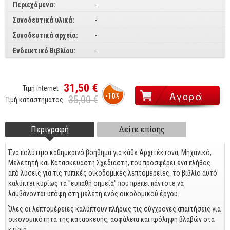
Περιεχόμενα:
-
CorelDraw
Συνοδευτικά υλικά:
-
3ds max
Συνοδευτικά αρχεία:
-
Maya
Ενδεικτικό Βιβλίου:
-
AutoCAD
Πολυμέσα - DTP
31,50 €
Τιμή internet
-10%
35,00 €
Τιμή καταστήματος
Πολυμέσα
DTP
Περιγραφή
(ενεργή
Δείτε επίσης
Footer tabs
Internet
καρτέλα)
Ένα πολύτιμο καθημερινό βοήθημα για κάθε Αρχιτέκτονα, Μηχανικό,
Web Design
Μελετητή και Κατασκευαστή Σχεδιαστή, που προσφέρει ένα πλήθος
Προγραμματισμός
από λύσεις για τις τυπικές οικοδομικές λεπτομέρειες. το βιβλίο αυτό
καλύπτει κυρίως τα "ευπαθή σημεία" που πρέπει πάντοτε να
Γενικά
λαμβάνονται υπόψη στη μελέτη ενός οικοδομικού έργου.
Όλες οι λεπτομέρειες καλύπτουν πλήρως τις σύγχρονες απαιτήσεις για
Γενικά Θέματα
οικονομικότητα της κατασκευής, ασφάλεια και πρόληψη βλαβών στα
κτίρια.