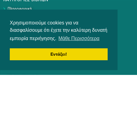
Πληροφορική
Business
Τεχνικά
Χρησιμοποιούμε cookies για να
Γεωπονικά
διασφαλίσουμε ότι έχετε την καλύτερη δυνατή
Υπό Έκδοση
εμπειρία περιήγησης.
Μάθε Περισσότερα
Η ΕΤΑΙΡΕΙΑ
Επικοινωνία
Εντάξει!
Σχετικά με εμάς
Αρ. Γ.Ε.ΜΗ 3840901000
ΒΟΗΘΕΙΑ
Τρόποι πληρωμής
Τρόποι παραγγελίας
Αποστολή προϊόντων
NEWSLETTER
Ενημερωθείτε για τα τελευταία νέα μας!
Crafted by Simple