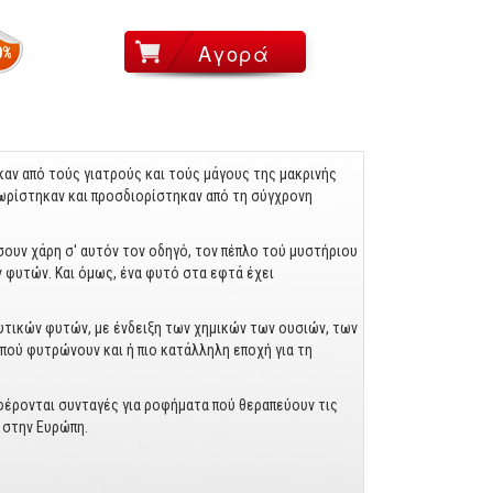
0%
ν από τούς γιατρούς και τούς μάγους της μακρι­νής
νωρίστηκαν και προσδιορίστηκαν από τη σύγ­χρονη
σουν χάρη σ' αυτόν τον οδηγό, τον πέπλο τού μυστή­ριου
 φυτών. Και όμως, ένα φυτό στα εφτά έχει
ευτι­κών φυτών, με ένδειξη των χημικών των ουσιών, των
πού φυτρώνουν και ή πιο κατάλληλη εποχή για τη
αφέρονται συνταγές για ροφήματα πού θεραπεύουν τις
 στην Ευρώπη.