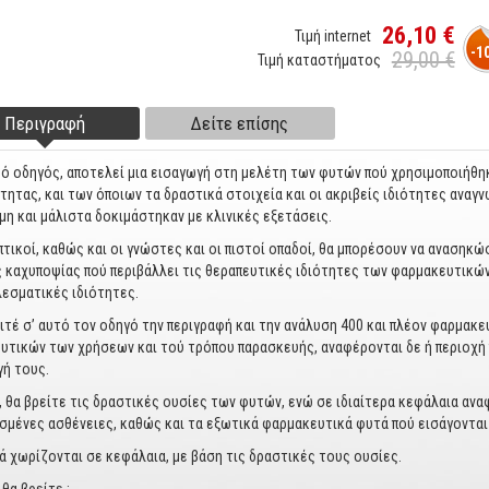
26,10 €
Τιμή internet
-1
29,00 €
Τιμή καταστήματος
Περιγραφή
(ενεργή
Δείτε επίσης
ter tabs
καρτέλα)
ό οδηγός, αποτελεί μια εισαγωγή στη μελέτη των φυτών πού χρησιμοποιήθηκα
τητας, και των όποιων τα δραστικά στοιχεία και οι ακριβείς ιδιότητες αναγ
μη και μάλιστα δοκιμάστηκαν με κλινικές εξετάσεις.
πτικοί, καθώς και οι γνώστες και οι πιστοί οπαδοί, θα μπορέσουν να ανασηκώ
ς καχυποψίας πού περιβάλλει τις θεραπευτικές ιδιότητες των φαρμακευτικών
εσματικές ιδιότητες.
ιτέ σ’ αυτό τον οδηγό την περιγρα­φή και την ανάλυση 400 και πλέον φαρμακ
υτικών των χρήσεων και τού τρόπου παρασκευής, αναφέρονται δε ή περιοχή 
ή τους.
, θα βρείτε τις δραστικές ουσίες των φυτών, ενώ σε ιδιαίτερα κεφάλαια αν
σμένες ασθένειες, καθώς και τα εξωτικά φαρμακευτικά φυτά πού εισάγονται
ά χωρίζονται σε κεφάλαια, με βάση τις δραστικές τους ουσίες.