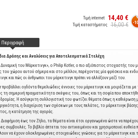
14,40 €
Τιμή internet
-1
16,00 €
Τιμή καταστήματος
Περιγραφή
(ενεργή
ter tabs
καρτέλα)
δια Δράσης και Αναλύσεις για Αποτελεσματικά Στελέχη
 Δυναμική του Μάρκετινγκ», ο Philip Kotler, ο πιο αξιόπιστος στοχαστής του μ
ς του χώρου αυτού σήμερα και στο μέλλον, παρέχοντας μία φρέσκια και ενδ
ινγκ και πώς οι άνθρωποι του μάρκετινγκ πρέπει να αλλάξουν μαζί του.
er προβάλλει ογδόντα θεμελιώδεις έννοιες του μάρκετινγκ και μοιράζεται μ
ς τη σημερινή πραγματικότητα σκέψεις του, όπως και τη σοφία που αποκτήθη
δρομίας. Η ασύγκριτη συλλογιστική του φωτίζει θέματα όπως η καθιέρωση μ
ργικότητα, η διαχείριση των σχέσεων με τους πελάτες, το μάρκετινγκ βάσης
τος, η κατάτμηση της αγοράς.
 Διαφήμιση έως τον Ζήλο, τα θέματα είναι έτσι οργανωμένα ώστε να παρέχ
ες συμβουλές. Το βιβλίο άπτεται του αντικειμένου και χρησιμοποιεί ευθεία 
λουν να έχουν ολοκληρωμένες στοιχειώδεις γνώσεις για το μάρκετινγκ και