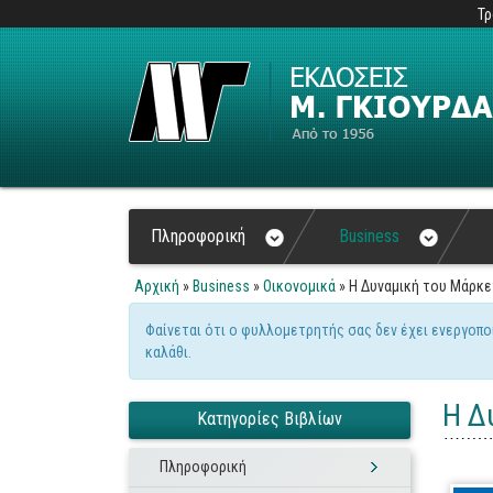
Τρ
Πληροφορική
Business
Αρχική
»
Business
»
Οικονομικά
» Η Δυναμική του Μάρκε
Είστε εδώ
Φαίνεται ότι ο φυλλομετρητής σας δεν έχει ενεργοπο
Μήνυμα προειδοποίηση
καλάθι.
Η Δ
Κατηγορίες Βιβλίων
Πληροφορική