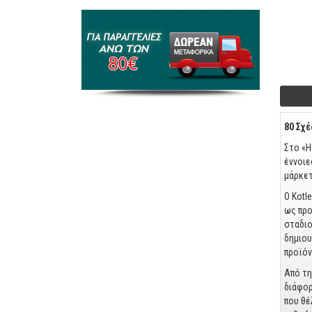
Foo
80 Σχέ
Στο «Η
έννοιε
μάρκετ
Ο Kotl
ως προ
σταδιο
δημιου
προϊόν
Από τη
διάφορ
που θέ