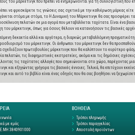
ους του μάρκετινγκ που πρέπει να ενημερώνονται για τη συλλογιστική που ε
ρέπει να φρεσκάρετε τις γνώσεις σας σχετικά με την καθιέρωση μάρκας είτε
χάνεται στόμα με στόμα, το Η Δυναμική του Μάρκετινγκ θα σας προσφέρει τα
ροσέλκυση πελατών σε μια αγορά που μεταβάλλεται ταχύτατα. Είναι ένα βασικ
η του μάρκετινγκ, όπως για όσους θέλουν να κατανοήσουν τις βασικές αρχέ
πόμενη δεκαετία αλλά και αργότερα, η διαρκώς μεταβαλλόμενη πραγματικότη
ροσδιορισμό του μάρκετινγκ. Οι άνθρωποι του μάρκετινγκ δεν θα προσπαθούν
α σχεδιάζουν πρωτοβουλίες μάρκετινγκ που θα καλύπτουν το ευρύτερο φάσμα
ία πελατών, τις διαφημιστικές εκστρατείες, ακόμα και τις δημόσιες σχέσει
λοντας τις ταχύτατες αλλαγές που σημειώνονται στο χώρο, παρέχοντας μια
ινγκ και εξηγώντας γρήγορα τις βασικές έννοιες. Τελικά, θα επιτύχουν εκεί
ινγκ και αυτό το βιβλίο είναι ένας οδηγός που θα σας βοηθήσει να ξεχωρίσετ
ΙΡΕΙΑ
ΒΟΗΘΕΙΑ
ινωνία
Τρόποι πληρωμής
κά με εμάς
Τρόποι παραγγελίας
Γ.Ε.ΜΗ 3840901000
Αποστολή προϊόντων