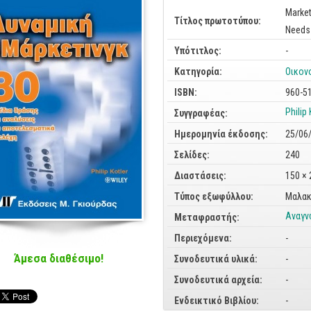
Market
Τίτλος πρωτοτύπου:
Needs
Υπότιτλος:
-
Κατηγορία:
Οικον
ISBN:
960-5
Philip 
Συγγραφέας:
Ημερομηνία έκδοσης:
25/06
Σελίδες:
240
Διαστάσεις:
150 ×
Τύπος εξωφύλλου:
Μαλακ
Αναγν
Μεταφραστής:
Περιεχόμενα:
-
Άμεσα διαθέσιμο!
Συνοδευτικά υλικά:
-
Συνοδευτικά αρχεία:
-
Ενδεικτικό Βιβλίου:
-