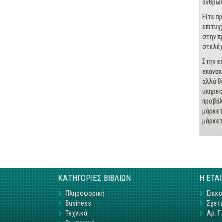
ανθρώπ
Είτε π
επιτυγ
στην π
στελέχ
Στην ε
επαναπ
αλλά θ
υπηρεσ
προβάλ
μάρκετ
μάρκετ
ΚΑΤΗΓΟΡΙΕΣ ΒΙΒΛΙΩΝ
Η ΕΤΑ
Πληροφορική
Επικο
Business
Σχετι
Τεχνικά
Αρ. 