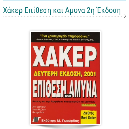
Γενικά
Χάκερ Επίθεση και Άμυνα 2η Έκδοση
Microsoft Office
Office
Word
Excel
Πρόσβαση
Outlook
Προγραμματισμός
Java
Delphi - Pascal
Visual Basic
C - C#
C++, Visual C++