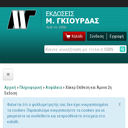
Καλάθι
Σύνδεση
Εγγραφή
Αναζήτηση
Πληροφορική
Αρχική
»
Πληροφορική
»
Ασφάλεια
» Χάκερ Επίθεση και Άμυνα 2η
Είστε εδώ
Έκδοση
Λειτουργικά
x
Φαίνεται ότι ο φυλλομετρητής σας δεν έχει ενεργοποιημένα
Windows
Μήνυμα προειδοποίησης
τα cookies. Παρακαλούμε ενεργοποιήστε τα cookies για να
Linux
μπορέσετε να συνδεθείτε και να προσθέσετε στοιχεία στο
καλάθι.
Unix