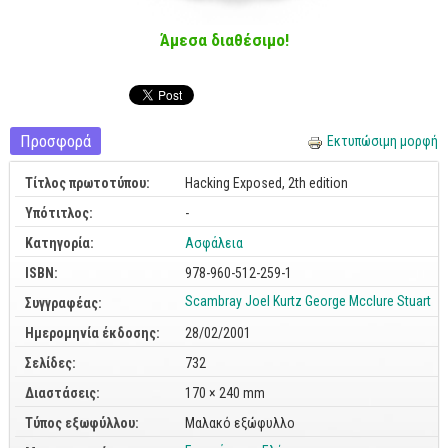
Cobol - Assembly - Fortran
Άμεσα διαθέσιμο!
Βάσεις Δεδομένων
SQL
MySQL
Προσφορά
Oracle - SQL
Εκτυπώσιμη μορφή
Δίκτυα
Τίτλος πρωτοτύπου:
Hacking Exposed, 2th edition
Ασφάλεια
Υπότιτλος:
-
Hardware
Κατηγορία:
Ασφάλεια
ISBN:
Γραφικά
978-960-512-259-1
Scambray Joel
Kurtz George
Mcclure Stuart
Συγγραφέας:
Photoshop
Ημερομηνία έκδοσης:
28/02/2001
After Effects
Σελίδες:
732
Acrobat
Διαστάσεις:
170 × 240 mm
Illustrator
Τύπος εξωφύλλου:
Μαλακό εξώφυλλο
Σχεδιαστικά