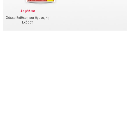
Business
Ασφάλεια
Προσωπική Βελτίωση
Χάκερ Επίθεση και Άμυνα, 4η
Οικονομικά
Έκδοση
Τεχνικά
Πολιτικών Μηχανικών
Αρχιτεκτόνων
Μηχανολόγων
Ιστορικά
Γεωπονικά
Προσφορές