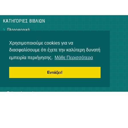
ΚΑΤΗΓΟΡΙΕΣ ΒΙΒΛΙΩΝ
Πληροφορική
Business
Τεχνικά
Χρησιμοποιούμε cookies για να
Γεωπονικά
διασφαλίσουμε ότι έχετε την καλύτερη δυνατή
Υπό Έκδοση
εμπειρία περιήγησης.
Μάθε Περισσότερα
Η ΕΤΑΙΡΕΙΑ
Επικοινωνία
Εντάξει!
Σχετικά με εμάς
Αρ. Γ.Ε.ΜΗ 3840901000
ΒΟΗΘΕΙΑ
Τρόποι πληρωμής
Τρόποι παραγγελίας
Αποστολή προϊόντων
NEWSLETTER
Ενημερωθείτε για τα τελευταία νέα μας!