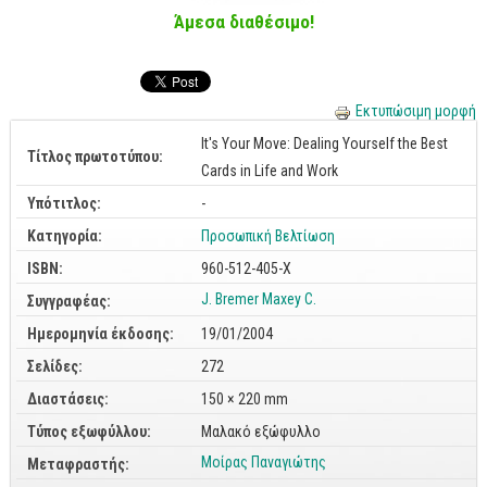
Cobol - Assembly - Fortran
Άμεσα διαθέσιμο!
Βάσεις Δεδομένων
SQL
Εκτυπώσιμη μορφή
MySQL
It's Your Move: Dealing Yourself the Best
Oracle - SQL
Τίτλος πρωτοτύπου:
Cards in Life and Work
Δίκτυα
Υπότιτλος:
-
Ασφάλεια
Κατηγορία:
Προσωπική Βελτίωση
Hardware
ISBN:
960-512-405-X
Γραφικά
J. Bremer
Maxey C.
Συγγραφέας:
Ημερομηνία έκδοσης:
19/01/2004
Photoshop
Σελίδες:
272
After Effects
Διαστάσεις:
150 × 220 mm
Acrobat
Τύπος εξωφύλλου:
Μαλακό εξώφυλλο
Illustrator
Μοίρας Παναγιώτης
Μεταφραστής:
Σχεδιαστικά