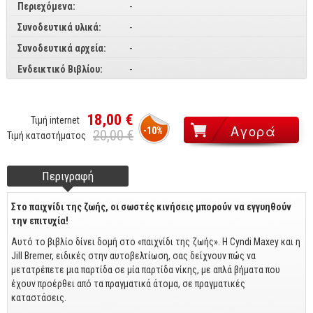
Περιεχόμενα:
-
CorelDraw
Συνοδευτικά υλικά:
-
3ds max
Συνοδευτικά αρχεία:
-
Maya
Ενδεικτικό Βιβλίου:
-
AutoCAD
Πολυμέσα - DTP
18,00 €
Τιμή internet
-10%
20,00 €
Τιμή καταστήματος
Πολυμέσα
DTP
Περιγραφή
(ενεργή
Footer tabs
Internet
καρτέλα)
Στο παιχνίδι της ζωής, οι σωστές κινήσεις μπορούν να εγγυηθούν
Web Design
την επιτυχία!
Προγραμματισμός
Αυτό το βιβλίο δίνει δομή στο «παιχνίδι της ζωής». Η Cyndi Maxey και η
Jill Bremer, ειδικές στην αυτοβελτίωση, σας δείχνουν πώς να
Γενικά
μετατρέπετε μια παρτίδα σε μία παρτίδα νίκης, με απλά βήματα που
έχουν προέρθει από τα πραγματικά άτομα, σε πραγματικές
Γενικά Θέματα
καταστάσεις.