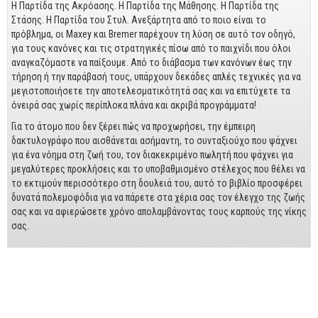
Business
Η Παρτίδα της Ακρόασης. Η Παρτίδα της Μάθησης. Η Παρτίδα της
Στάσης. Η Παρτίδα του Στυλ. Ανεξάρτητα από το ποιο είναι το
Προσωπική Βελτίωση
πρόβλημα, οι Maxey και Bremer παρέχουν τη λύση σε αυτό τον οδηγό,
για τους κανόνες και τις στρατηγικές πίσω από το παιχνίδι που όλοι
Οικονομικά
αναγκαζόμαστε να παίξουμε. Από το διάβασμα των κανόνων έως την
τήρηση ή την παράβασή τους, υπάρχουν δεκάδες απλές τεχνικές για να
Τεχνικά
μεγιστοποιήσετε την αποτελεσματικότητά σας και να επιτύχετε τα
όνειρά σας χωρίς περίπλοκα πλάνα και ακριβά προγράμματα!
Πολιτικών Μηχανικών
Για το άτομο που δεν ξέρει πώς να προχωρήσει, την έμπειρη
Αρχιτεκτόνων
δακτυλογράφο που αισθάνεται ασήμαντη, το συνταξιούχο που ψάχνει
για ένα νόημα στη ζωή του, τον διακεκριμένο πωλητή που ψάχνει για
Μηχανολόγων
μεγαλύτερες προκλήσεις και το υποβαθμισμένο στέλεχος που θέλει να
το εκτιμούν περισσότερο στη δουλειά του, αυτό το βιβλίο προσφέρει
Ιστορικά
δυνατά πολεμοφόδια για να πάρετε στα χέρια σας τον έλεγχο της ζωής
σας και να αφιερώσετε χρόνο απολαμβάνοντας τους καρπούς της νίκης
Γεωπονικά
σας.
Προσφορές