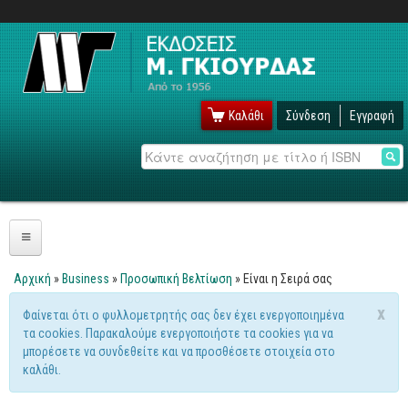
Καλάθι
Σύνδεση
Εγγραφή
Αναζήτηση
Πληροφορική
Αρχική
»
Business
»
Προσωπική Βελτίωση
» Είναι η Σειρά σας
Είστε εδώ
Λειτουργικά
x
Φαίνεται ότι ο φυλλομετρητής σας δεν έχει ενεργοποιημένα
Μήνυμα προειδοποίησης
τα cookies. Παρακαλούμε ενεργοποιήστε τα cookies για να
Windows
μπορέσετε να συνδεθείτε και να προσθέσετε στοιχεία στο
Linux
καλάθι.
Unix