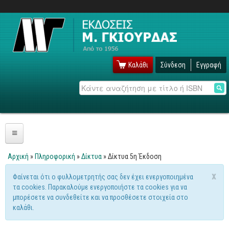
Καλάθι
Σύνδεση
Εγγραφή
Αναζήτηση
Πληροφορική
Αρχική
»
Πληροφορική
»
Δίκτυα
» Δίκτυα 5η Έκδοση
Είστε εδώ
Λειτουργικά
x
Φαίνεται ότι ο φυλλομετρητής σας δεν έχει ενεργοποιημένα
Μήνυμα προειδοποίησης
τα cookies. Παρακαλούμε ενεργοποιήστε τα cookies για να
Windows
μπορέσετε να συνδεθείτε και να προσθέσετε στοιχεία στο
Linux
καλάθι.
Unix