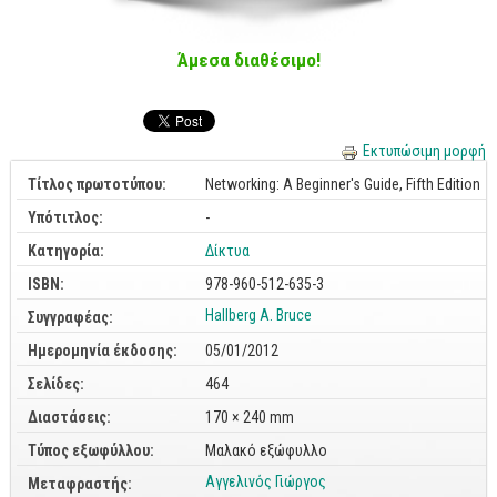
Cobol - Assembly - Fortran
Βάσεις Δεδομένων
Άμεσα διαθέσιμο!
SQL
MySQL
Εκτυπώσιμη μορφή
Oracle - SQL
Τίτλος πρωτοτύπου:
Networking: A Beginner's Guide, Fifth Edition
Δίκτυα
Υπότιτλος:
-
Ασφάλεια
Κατηγορία:
Δίκτυα
Hardware
ISBN:
978-960-512-635-3
Γραφικά
Hallberg A. Bruce
Συγγραφέας:
Photoshop
Ημερομηνία έκδοσης:
05/01/2012
After Effects
Σελίδες:
464
Acrobat
Διαστάσεις:
170 × 240 mm
Illustrator
Τύπος εξωφύλλου:
Μαλακό εξώφυλλο
Αγγελινός Γιώργος
Μεταφραστής:
Σχεδιαστικά