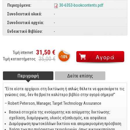
Περιεχόμενα:
30-6353-bookcontents.pdf
CorelDraw
Συνοδευτικά υλικά:
-
3ds max
Συνοδευτικά αρχεία:
-
Maya
Ενδεικτικό Βιβλίου:
-
AutoCAD
Πολυμέσα - DTP
31,50 €
Τιμή internet
-10%
Πολυμέσα
35,00 €
Τιμή καταστήματος
DTP
Περιγραφή
(ενεργή
Δείτε επίσης
Footer tabs
Internet
καρτέλα)
Web Design
“Είτε είστε αρχάριοι στη δικτύωση ή απλώς θέλετε να φρεσκάρετε τις
γνώσεις σας, δεν θα βρείτε καλύτερο βιβλίο στην αγορά σήμερα!”
Προγραμματισμός
– Robert Peterson, Manager, Target Technology Assurance
Γενικά
Βασικά στοιχεία της ενσύρματης και ασύρματης δικτύωσης:
σχεδίαση, διαμόρφωση, υλικός εξοπλισμός, και ασφάλεια
Γενικά Θέματα
Διαμόρφωση πρωτοκόλλων δικτύου και απομακρυσμένη πρόσβαση
Χρήση των πιο πρόσφατων τεχνολογιών, όπως εικονικοποίηση