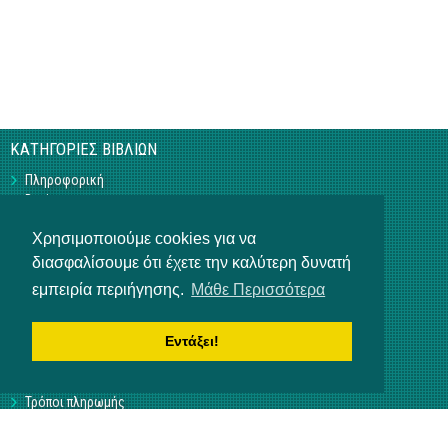
ΚΑΤΗΓΟΡΙΕΣ ΒΙΒΛΙΩΝ
Πληροφορική
Business
Τεχνικά
Χρησιμοποιούμε cookies για να
Γεωπονικά
Υπό Έκδοση
διασφαλίσουμε ότι έχετε την καλύτερη δυνατή
Η ΕΤΑΙΡΕΙΑ
εμπειρία περιήγησης.
Μάθε Περισσότερα
Επικοινωνία
Σχετικά με εμάς
Εντάξει!
Αρ. Γ.Ε.ΜΗ 3840901000
ΒΟΗΘΕΙΑ
Τρόποι πληρωμής
Τρόποι παραγγελίας
Αποστολή προϊόντων