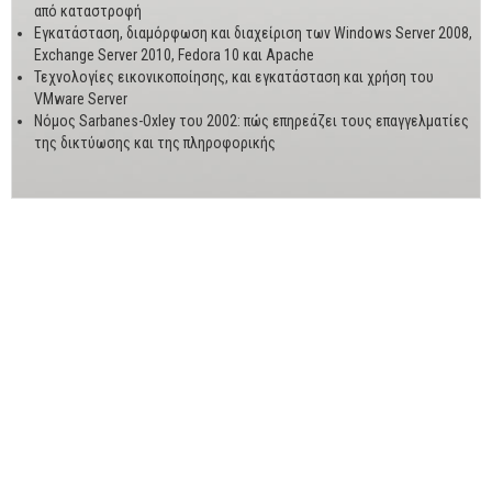
από καταστροφή
Εγκατάσταση, διαμόρφωση και διαχείριση των Windows Server 2008,
Exchange Server 2010, Fedora 10 και Apache
Τεχνολογίες εικονικοποίησης, και εγκατάσταση και χρήση του
VMware Server
Νόμος Sarbanes-Oxley του 2002: πώς επηρεάζει τους επαγγελματίες
της δικτύωσης και της πληροφορικής