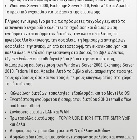
Business
Windows Server 2008, Exchange Server 2010, Fedora 10 και Apache
Το πρακτικό εγχειρίδιο για τα βασικά της δικτύωσης
Προσωπική Βελτίωση
Πλήρως ενημερωμένο με τις πιο πρόσφατες τεχνολογίες, αυτό το
Οικονομικά
εισαγωγικό εγχειρίδιο καλύπτει τη σχεδίαση και διαμόρφωση
ενσύρματων και ασύρματων δικτύων, τον υλικό εξοπλισμό, τα
Τεχνικά
πρωτόκολλα δικτύωσης, την ασφάλεια, τη δημιουργία αντιγράφων
ασφαλείας, την ανάκαμψη από καταστροφή, την εικονικοποίηση και
Πολιτικών Μηχανικών
πολλά άλλα. Μετά από την εισαγωγή στα βασικά, το βιβλίο
Δίκτυα,
Πέμπτη Έκδοση
σας καθοδηγεί βήμα-βήμα στην εγκατάσταση,
Αρχιτεκτόνων
διαμόρφωση και διαχείριση των Windows Server 2008, Exchange Server
Μηχανολόγων
2010, Fedora 10 και Apache. Αυτό το βιβλίο είναι απαραίτητο τόσο για
τους αρχάριους όσο και για τους έμπειρους επαγγελματίες στο χώρο
Ιστορικά
της δικτύωσης.
Καλωδίωση δικτύων, τοπολογίες, εξοπλισμός, και το Μοντέλο OSI
Γεωπονικά
Εγκατάσταση ενσύρματου ή ασύρματου δικτύου SOHO (small office
and home office)
Προσφορές
Συνδέσεις δικτύων LAN και WAN
Πρωτόκολλα δικτύωσης – TCP/IP, UDP, DHCP, HTTP, FTP, SMTP, VoIP
και άλλα
Απομακρυσμένη πρόσβαση μέσω VPN ή άλλων μεθόδων
Ασφάλεια δικτύου, δημιουργία αντιγράφων ασφαλείας και ανάκαμψη